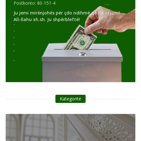
Postkonto: 80-151-4
Ju jemi mirënjohës për çdo ndihmë që na ofroni!
All-llahu xh.sh. Ju shpërbleftë!
`
`
`
`
`
`
Kategoritë