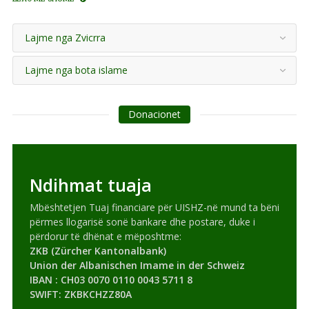
Lajme nga Zvicrra
Lajme nga bota islame
Donacionet
Ndihmat tuaja
Mbështetjen Tuaj financiare për UISHZ-në mund ta bëni
përmes llogarisë sonë bankare dhe postare, duke i
përdorur të dhënat e mëposhtme:
ZKB (Zürcher Kantonalbank)
Union der Albanischen Imame in der Schweiz
IBAN : CH03 0070 0110 0043 5711 8
SWIFT: ZKBKCHZZ80A