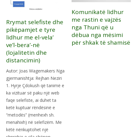
Komunikatë lidhur
me rastin e vajzës
Rrymat selefiste dhe
nga Thuni që u
pikëpamjet e tyre
dëbua nga mësimi
lidhur me el-vela’
për shkak të shamisë
ve’l-bera’-në
(lojalitetin dhe
distancimin)
Autor: Joas Wagemakers Nga
gjermanishtja: Rejhan Neziri
1. Hyrje Çdokush që tanimë e
ka vizituar së paku një web
faqe selefiste, ai duhet ta
ketë kuptuar rëndësinë e
“metodës” (menhexh sh.
menahixh) në selefizëm. Me
këtë nënkuptohet një
shprehje e cila shënon