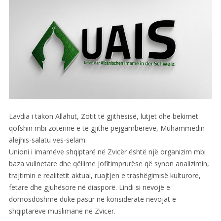
Suisse
Lavdia i takon Allahut, Zotit të gjithësisë, lutjet dhe bekimet
qofshin mbi zotërinë e të gjithë pejgamberëve, Muhammedin
alejhis-salatu ves-selam.
Unioni i imamëve shqiptarë në Zvicër është një organizim mbi
baza vullnetare dhe qëllime jofitimprurëse që synon analizimin,
trajtimin e realitetit aktual, ruajtjen e trashëgimisë kulturore,
fetare dhe gjuhësore në diasporë. Lindi si nevojë e
domosdoshme duke pasur në konsideratë nevojat e
shqiptarëve muslimanë në Zvicër.