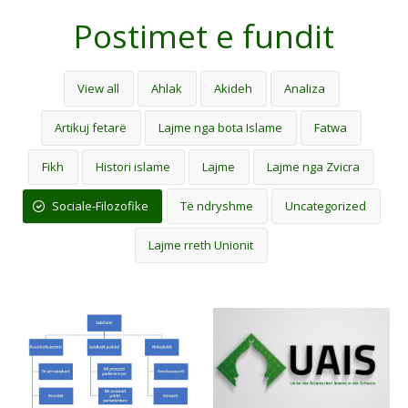
Postimet e fundit
View all
Ahlak
Akideh
Analiza
Artikuj fetarë
Lajme nga bota Islame
Fatwa
Fikh
Histori islame
Lajme
Lajme nga Zvicra
Sociale-Filozofike
Të ndryshme
Uncategorized
Lajme rreth Unionit