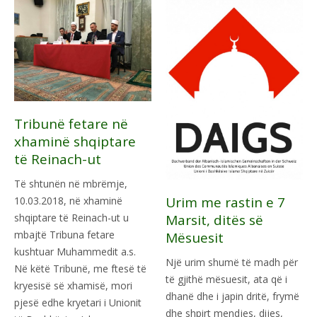
Tribunë fetare në
xhaminë shqiptare
të Reinach-ut
Të shtunën në mbrëmje,
Urim me rastin e 7
10.03.2018, në xhaminë
Marsit, ditës së
shqiptare të Reinach-ut u
mbajtë Tribuna fetare
Mësuesit
kushtuar Muhammedit a.s.
Një urim shumë të madh për
Në këtë Tribunë, me ftesë të
të gjithë mësuesit, ata që i
kryesisë së xhamisë, mori
dhanë dhe i japin dritë, frymë
pjesë edhe kryetari i Unionit
dhe shpirt mendjes, dijes,