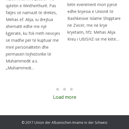
këtë eveniment mori pjesë
qytetin e Wintherthurit. Pas
edhe kryesia e Unionit të
faljes së namazit të drekës,
Bashkësive Islame Shqiptare
Mehas ef. Alija, iu drejtua
në Zvicër, me në krye
xhematit edhe me një
kryetarin, hfz. Mehas Alija.
ligjëratë, ku foli rreth nevojës
Kreu i UBISHZ-së më këtë…
së madhe për të kuptuar më
mirë personalitetin dhe
përmasën tejhistorike të
Muhammedit a.s.
„Muhammedi…
Load more
© 2017 Union der Albanischen Imame in der Schweiz