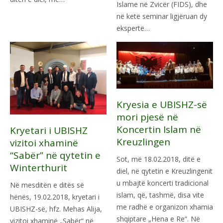
Islame në Zvicër (FIDS), dhe
në ketë seminar ligjëruan dy
ekspertë…
Kryesia e UBISHZ-së
mori pjesë në
Koncertin Islam në
Kryetari i UBISHZ
Kreuzlingen
vizitoi xhaminë
“Sabër” në qytetin e
Sot, më 18.02.2018, ditë e
Winterthurit
diel, në qytetin e Kreuzlingenit
u mbajtë koncerti tradicional
Në mesditën e ditës së
islam, që, tashmë, disa vite
hënës, 19.02.2018, kryetari i
me radhë e organizon xhamia
UBISHZ-së, hfz. Mehas Alija,
shqiptare „Hena e Re“. Në
vizitoi xhaminë „Sabër“ në