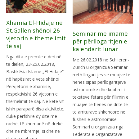
Xhamia El-Hidaje në
St.Gallen shënoi 26
Seminar me imamë
vjetorin e themelimit
për përllogaritjen e
të saj
kalendarit lunar
Nga dita e premte e deri në
Me 26.02.2018 ne Schlieren-
të dielën, 23-25.02.2018,
Zürich u organizua Seminar
Bashkësia Islame „El-Hidaje“
rreth llogaritjes se muajve te
në hapësirat e veta shënoi
hënës sipas përllogaritjeve
Përvjetorin e xhamisë,
astronomike dhe kuptimi i
respektivisht 26 vjetorin e
teksteve fetare për fillimin e
themelimit të saj. Në këtë vit
muajve të hënës ne drite te
ishin paraparë disa aktivitete,
te arriturave shkencore ne
duke përfshirë dy ditë me
fushën e astronomisë.
radhë, të xhumanë në drekë
Seminari u organizua nga
dhe në mbrëmje, si dhe në
Federata e Organizatave
ditën e diel, me…