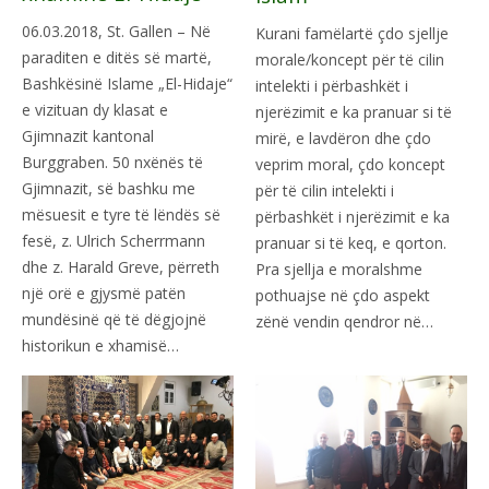
06.03.2018, St. Gallen – Në
Kurani famëlartë çdo sjellje
paraditen e ditës së martë,
morale/koncept për të cilin
Bashkësinë Islame „El-Hidaje“
intelekti i përbashkët i
e vizituan dy klasat e
njerëzimit e ka pranuar si të
Gjimnazit kantonal
mirë, e lavdëron dhe çdo
Burggraben. 50 nxënës të
veprim moral, çdo koncept
Gjimnazit, së bashku me
për të cilin intelekti i
mësuesit e tyre të lëndës së
përbashkët i njerëzimit e ka
fesë, z. Ulrich Scherrmann
pranuar si të keq, e qorton.
dhe z. Harald Greve, përreth
Pra sjellja e moralshme
një orë e gjysmë patën
pothuajse në çdo aspekt
mundësinë që të dëgjojnë
zënë vendin qendror në…
historikun e xhamisë…