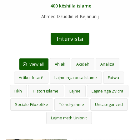
400 këshilla islame
Ahmed Izzuddin el-Bejanunij
Intervista
View all
Ahlak
Akideh
Analiza
Artikuj fetarë
Lajme nga bota Islame
Fatwa
Fikh
Histori islame
Lajme
Lajme nga Zvicra
Sociale-Filozofike
Të ndryshme
Uncategorized
Lajme rreth Unionit