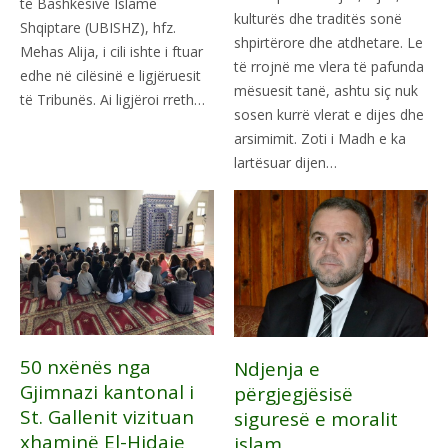
të Bashkësive Islame
kulturës dhe traditës sonë
Shqiptare (UBISHZ), hfz.
shpirtërore dhe atdhetare. Le
Mehas Alija, i cili ishte i ftuar
të rrojnë me vlera të pafunda
edhe në cilësinë e ligjëruesit
mësuesit tanë, ashtu siç nuk
të Tribunës. Ai ligjëroi rreth…
sosen kurrë vlerat e dijes dhe
arsimimit. Zoti i Madh e ka
lartësuar dijen…
50 nxënës nga
Ndjenja e
Gjimnazi kantonal i
përgjegjësisë
St. Gallenit vizituan
siguresë e moralit
xhaminë El-Hidaje
islam