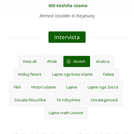
400 këshilla islame
Ahmed Izzuddin el-Bejanunij
Intervista
View all
Ahlak
Akideh
Analiza
Artikuj fetarë
Lajme nga bota Islame
Fatwa
Fikh
Histori islame
Lajme
Lajme nga Zvicra
Sociale-Filozofike
Të ndryshme
Uncategorized
Lajme rreth Unionit