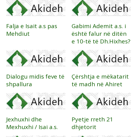
Falja e Isait a.s pas
Gabimi Ademit a.s. i
Mehdiut
është falur në ditën
e 10-të të Dh.Hixhes?
Dialogu midis feve të
Çërshtja e mëkatarit
shpallura
të madh në Ahiret
Jexhuxhi dhe
Pyetje rreth 21
Mexhuxhi / Isai a.s.
dhjetorit