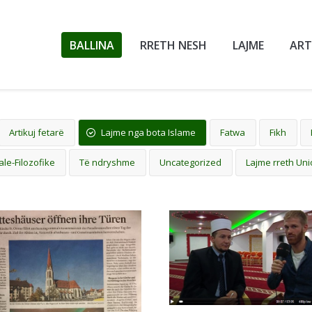
BALLINA
RRETH NESH
LAJME
ART
Artikuj fetarë
Lajme nga bota Islame
Fatwa
Fikh
ale-Filozofike
Të ndryshme
Uncategorized
Lajme rreth Uni