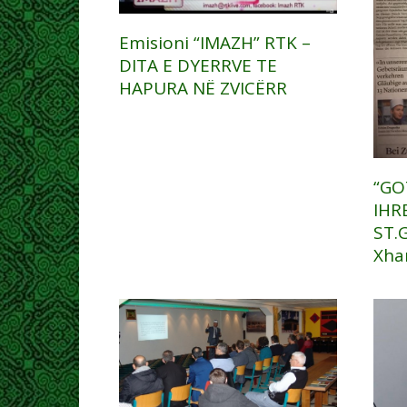
Emisioni “IMAZH” RTK –
DITA E DYERRVE TE
HAPURA NË ZVICËRR
“GO
IHR
ST.
Xha