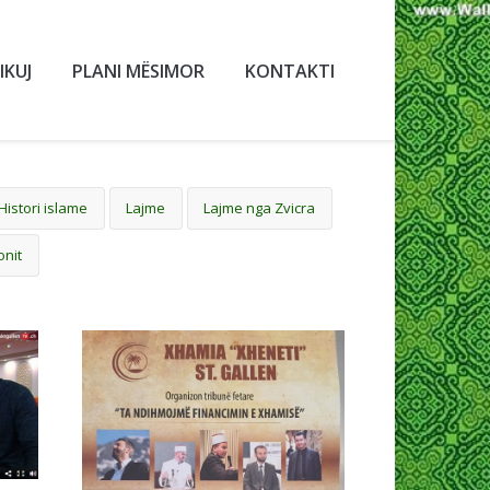
IKUJ
PLANI MËSIMOR
KONTAKTI
Histori islame
Lajme
Lajme nga Zvicra
onit