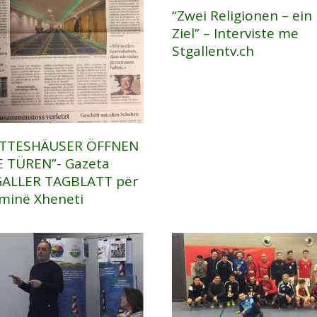
“Zwei Religionen – ein
Ziel” – Interviste me
Stgallentv.ch
TTESHÄUSER ÖFFNEN
E TÜREN”- Gazeta
GALLER TAGBLATT për
minë Xheneti