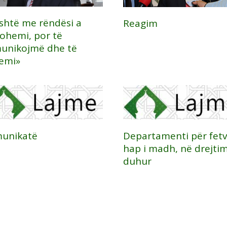
është me rëndësi a
Reagim
tohemi, por të
unikojmë dhe të
hemi»
unikatë
Departamenti për fetv
hap i madh, në drejtim
duhur