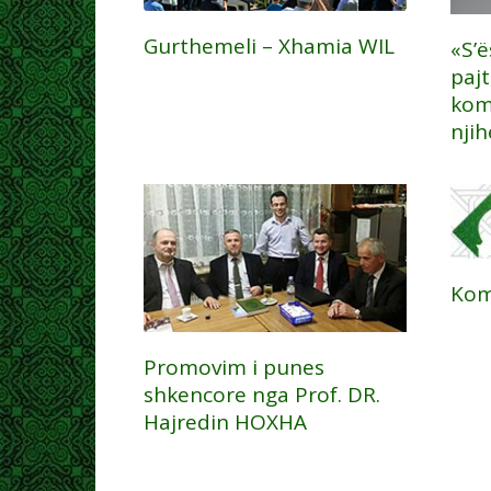
Gurthemeli – Xhamia WIL
«S’
paj
kom
nji
Kom
Promovim i punes
shkencore nga Prof. DR.
Hajredin HOXHA