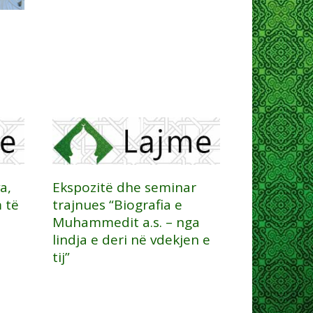
a,
Ekspozitë dhe seminar
 të
trajnues “Biografia e
Muhammedit a.s. – nga
lindja e deri në vdekjen e
tij”