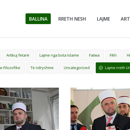
BALLINA
RRETH NESH
LAJME
ART
Artikuj fetarë
Lajme nga bota Islame
Fatwa
Fikh
H
e-Filozofike
Të ndryshme
Uncategorized
Lajme rreth Un