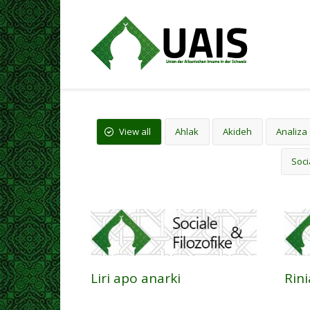
View all
Ahlak
Akideh
Analiza
Soci
Liri apo anarki
Rini