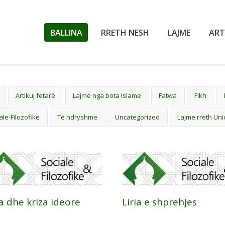
BALLINA
RRETH NESH
LAJME
ART
Artikuj fetarë
Lajme nga bota Islame
Fatwa
Fikh
ale-Filozofike
Të ndryshme
Uncategorized
Lajme rreth Uni
a dhe kriza ideore
Liria e shprehjes