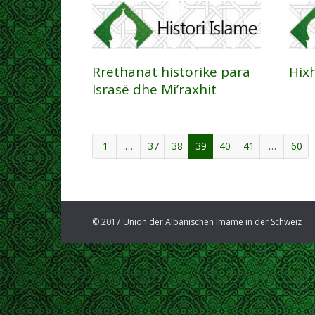
Rrethanat historike para
Hixh
Israsë dhe Mi’raxhit
1
…
37
38
39
40
41
…
60
© 2017 Union der Albanischen Imame in der Schweiz