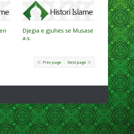
jen
Djegia e gjuhës së Musasë
a.s.
Prev page
Next page