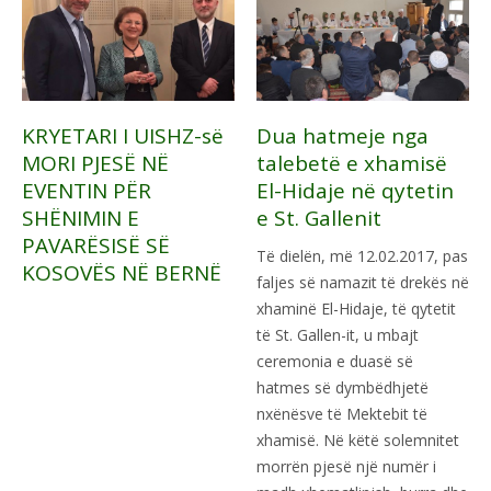
Dua hatmeje nga
KRYETARI I UISHZ-së
talebetë e xhamisë
MORI PJESË NË
El-Hidaje në qytetin
EVENTIN PËR
e St. Gallenit
SHËNIMIN E
PAVARËSISË SË
Të dielën, më 12.02.2017, pas
KOSOVËS NË BERNË
faljes së namazit të drekës në
xhaminë El-Hidaje, të qytetit
të St. Gallen-it, u mbajt
ceremonia e duasë së
hatmes së dymbëdhjetë
nxënësve të Mektebit të
xhamisë. Në këtë solemnitet
morrën pjesë një numër i