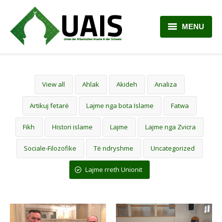
MENU
BALLINA
RRETH NESH
View all
Ahlak
Akideh
Analiza
LAJME
Artikuj fetarë
Lajme nga bota Islame
Fatwa
ARTIKUJ
Fikh
Histori islame
Lajme
Lajme nga Zvicra
PLANI MËSIMOR
Sociale-Filozofike
Të ndryshme
Uncategorized
KONTAKTI
Lajme rreth Unionit