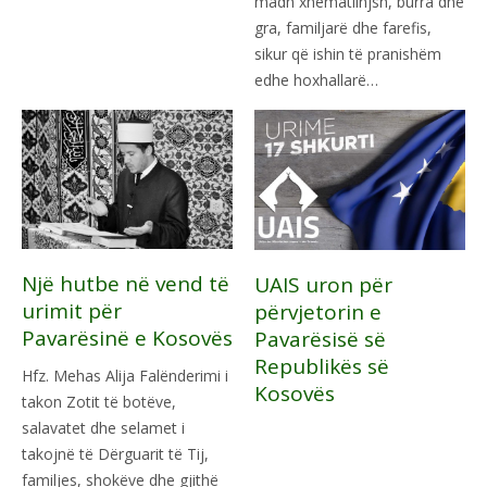
madh xhematlinjsh, burra dhe
gra, familjarë dhe farefis,
sikur që ishin të pranishëm
edhe hoxhallarë…
Një hutbe në vend të
UAIS uron për
urimit për
përvjetorin e
Pavarësinë e Kosovës
Pavarësisë së
Republikës së
Hfz. Mehas Alija Falënderimi i
Kosovës
takon Zotit të botëve,
salavatet dhe selamet i
takojnë të Dërguarit të Tij,
familjes, shokëve dhe gjithë