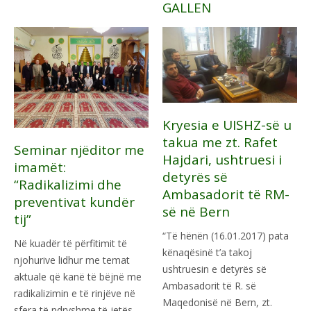
GALLEN
Kryesia e UISHZ-së u
takua me zt. Rafet
Seminar njëditor me
Hajdari, ushtruesi i
imamët:
detyrës së
“Radikalizimi dhe
Ambasadorit të RM-
preventivat kundër
së në Bern
tij”
“Të hënën (16.01.2017) pata
Në kuadër të përfitimit të
kënaqësinë t’a takoj
njohurive lidhur me temat
ushtruesin e detyrës së
aktuale që kanë të bëjnë me
Ambasadorit të R. së
radikalizimin e të rinjëve në
Maqedonisë në Bern, zt.
sfera të ndryshme të jetës,