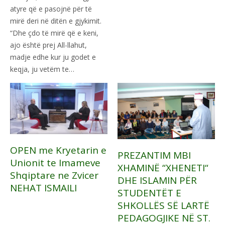
atyre që e pasojnë për të
mirë deri në ditën e gjykimit.
“Dhe çdo të mirë që e keni,
ajo është prej All-llahut,
madje edhe kur ju godet e
keqja, ju vetëm te…
OPEN me Kryetarin e
PREZANTIM MBI
Unionit te Imameve
XHAMINË “XHENETI“
Shqiptare ne Zvicer
DHE ISLAMIN PËR
NEHAT ISMAILI
STUDENTËT E
SHKOLLËS SË LARTË
PEDAGOGJIKE NË ST.