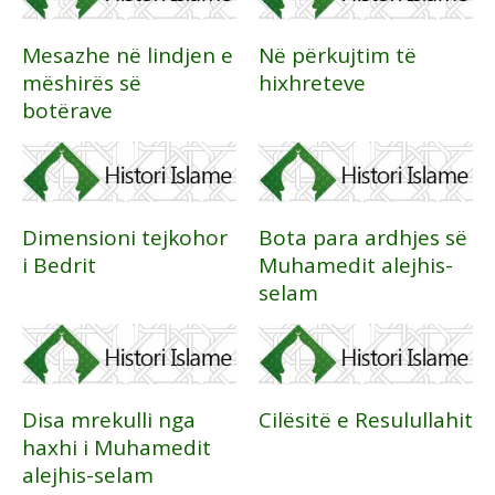
Mesazhe në lindjen e
Në përkujtim të
mëshirës së
hixhreteve
botërave
Dimensioni tejkohor
Bota para ardhjes së
i Bedrit
Muhamedit alejhis-
selam
Disa mrekulli nga
Cilësitë e Resulullahit
haxhi i Muhamedit
alejhis-selam