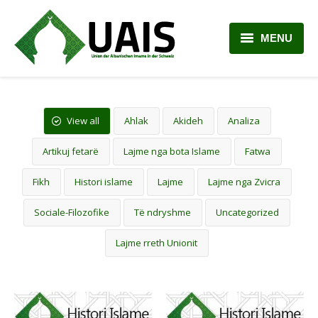
MENU
BALLINA
RRETH NESH
View all
Ahlak
Akideh
Analiza
LAJME
Artikuj fetarë
Lajme nga bota Islame
Fatwa
ARTIKUJ
Fikh
Histori islame
Lajme
Lajme nga Zvicra
PLANI MËSIMOR
Sociale-Filozofike
Të ndryshme
Uncategorized
Lajme rreth Unionit
KONTAKTI