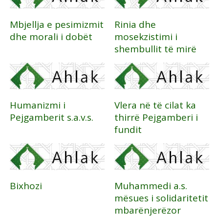
Mbjellja e pesimizmit
Rinia dhe
dhe morali i dobët
mosekzistimi i
shembullit të mirë
Humanizmi i
Vlera në të cilat ka
Pejgamberit s.a.v.s.
thirrë Pejgamberi i
fundit
Bixhozi
Muhammedi a.s.
mësues i solidaritetit
mbarënjerëzor