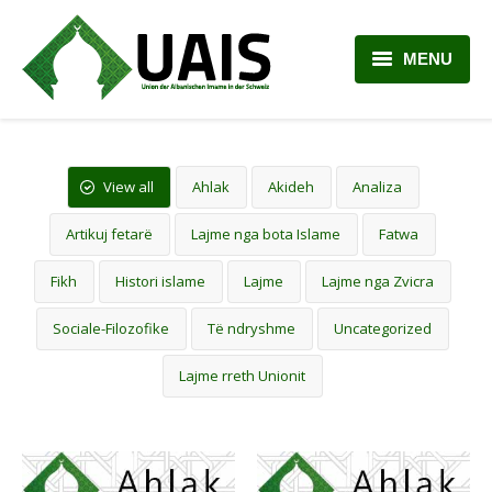
MENU
BALLINA
RRETH NESH
View all
Ahlak
Akideh
Analiza
LAJME
Artikuj fetarë
Lajme nga bota Islame
Fatwa
ARTIKUJ
Fikh
Histori islame
Lajme
Lajme nga Zvicra
PLANI MËSIMOR
Sociale-Filozofike
Të ndryshme
Uncategorized
Lajme rreth Unionit
KONTAKTI