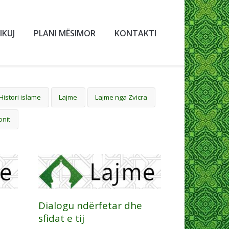
IKUJ
PLANI MËSIMOR
KONTAKTI
Histori islame
Lajme
Lajme nga Zvicra
onit
Dialogu ndërfetar dhe
sfidat e tij