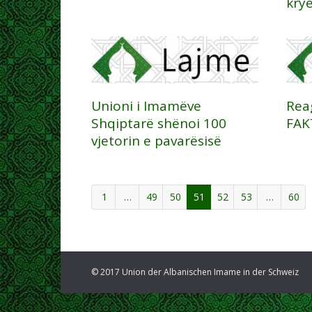
krye
Unioni i Imamëve
Reag
Shqiptarë shënoi 100
FAK
vjetorin e pavarësisë
1
…
49
50
51
52
53
…
60
© 2017 Union der Albanischen Imame in der Schweiz