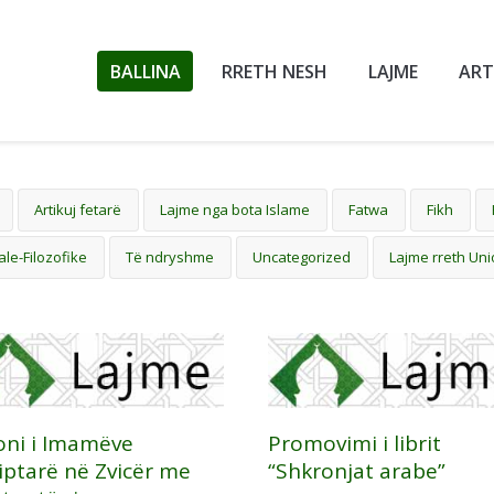
BALLINA
RRETH NESH
LAJME
ART
Artikuj fetarë
Lajme nga bota Islame
Fatwa
Fikh
ale-Filozofike
Të ndryshme
Uncategorized
Lajme rreth Uni
oni i Imamëve
Promovimi i librit
iptarë në Zvicër me
“Shkronjat arabe”