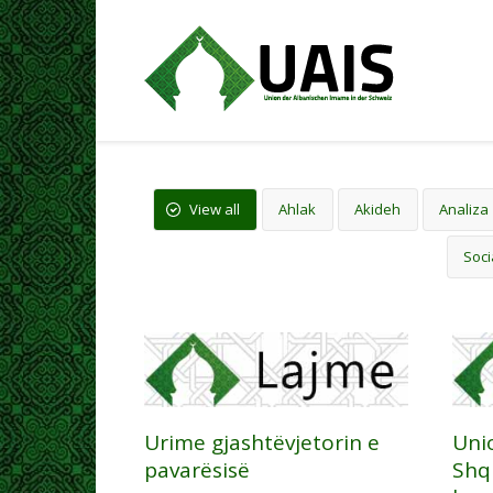
View all
Ahlak
Akideh
Analiza
Soci
Urime gjashtëvjetorin e
Uni
pavarësisë
Shq