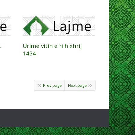
.
Urime vitin e ri hixhrij
1434
Prev page
Next page