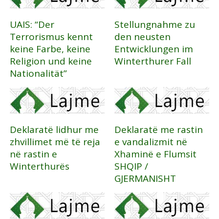
UAIS: “Der
Stellungnahme zu
Terrorismus kennt
den neusten
keine Farbe, keine
Entwicklungen im
Religion und keine
Winterthurer Fall
Nationalität”
Deklaratë lidhur me
Deklaratë me rastin
zhvillimet më të reja
e vandalizmit në
në rastin e
Xhaminë e Flumsit
Winterthurës
SHQIP /
GJERMANISHT