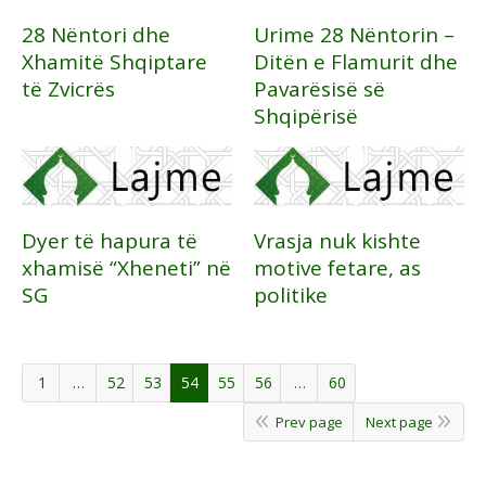
28 Nëntori dhe
Urime 28 Nëntorin –
Xhamitë Shqiptare
Ditën e Flamurit dhe
të Zvicrës
Pavarësisë së
Shqipërisë
Dyer të hapura të
Vrasja nuk kishte
xhamisë “Xheneti” në
motive fetare, as
SG
politike
1
…
52
53
54
55
56
…
60
Prev page
Next page