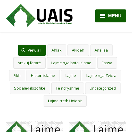
MENU
BALLINA
RRETH NESH
View all
Ahlak
Akideh
Analiza
LAJME
Artikuj fetarë
Lajme nga bota Islame
Fatwa
ARTIKUJ
Fikh
Histori islame
Lajme
Lajme nga Zvicra
PLANI MËSIMOR
Sociale-Filozofike
Të ndryshme
Uncategorized
Lajme rreth Unionit
KONTAKTI