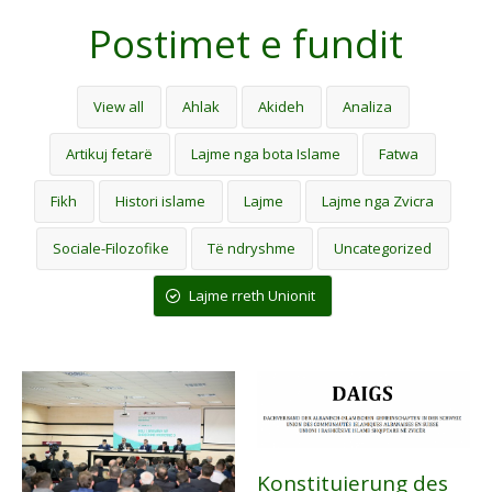
Postimet e fundit
View all
Ahlak
Akideh
Analiza
Artikuj fetarë
Lajme nga bota Islame
Fatwa
Fikh
Histori islame
Lajme
Lajme nga Zvicra
Sociale-Filozofike
Të ndryshme
Uncategorized
Lajme rreth Unionit
Konstituierung des