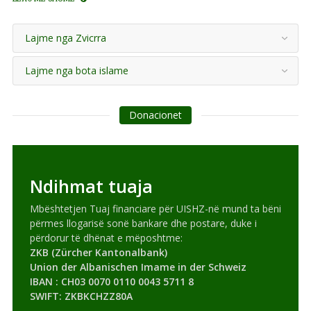
Lajme nga Zvicrra
Lajme nga bota islame
Donacionet
Ndihmat tuaja
Mbështetjen Tuaj financiare për UISHZ-në mund ta bëni
përmes llogarisë sonë bankare dhe postare, duke i
përdorur të dhënat e mëposhtme:
ZKB (Zürcher Kantonalbank)
Union der Albanischen Imame in der Schweiz
IBAN : CH03 0070 0110 0043 5711 8
SWIFT: ZKBKCHZZ80A