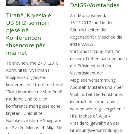
DAIGS-Vorstandes
Tiranë, Kryesia e
Am Montagabend,
UBISHZ-së mori
18.12.2017 fand in den
pjesë në
Räumlichkeiten der
Konferencën
Regensdorfer Moschee die
erste DAIGS-
shkencore për
Vorstandssitzung statt. An
imamët
diesem Treffen nahmen auch
Të shtunën, më 27.01.2018,
der Präsident und der
Komuniteti Mysliman i
Vizepräsident der
Shqipërisë organizoi
Mitgliederversammlung,
konferencën e tretë me temë
Abdullah Mustafa und Ylber
“Roli i imamëve në shoqërinë
Shahini, teil. Die Funktionen
moderne”, në të cilën
innerhalb des Vorstandes
konferencë mori pjesë edhe
wurden wie folgt vergeben: 1.
kryetari i Unionit të
Hfz. Mehas ef. Alija –
Bashkësive Islame Shqiptare
Präsident (gewählt an der
në Zvicër, Mehas ef. Alija. Ne
Gründungsversammlung) 2.