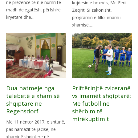
në prezencë të një numri të
kujdesin e hoxhës, Mr. Ferit
madh delegatësh, përfshirë
Zeqirit. Si zakonisht,
kryetarë dhe…
programin e filloi imami i
xhamisë,…
Dua hatmeje nga
Priftërinjtë zviceranë
talebetë e xhamisë
vs imamët shqiptarë:
shqiptare në
Me futboll në
Regensdorf
shërbim të
mirëkuptimit
Më 11 nëntor 2017, e shtunë,
pas namazit të jacisë, në
xhaminë shqiptere në