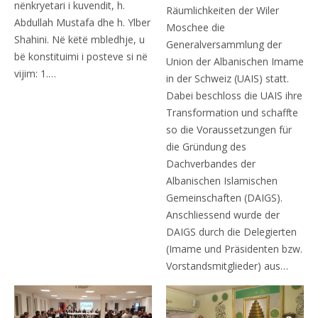
nënkryetari i kuvendit, h.
Räumlichkeiten der Wiler
Abdullah Mustafa dhe h. Ylber
Moschee die
Shahini. Në këtë mbledhje, u
Generalversammlung der
bë konstituimi i posteve si në
Union der Albanischen Imame
vijim: 1.…
in der Schweiz (UAIS) statt.
Dabei beschloss die UAIS ihre
Transformation und schaffte
so die Voraussetzungen für
die Gründung des
Dachverbandes der
Albanischen Islamischen
Gemeinschaften (DAIGS).
Anschliessend wurde der
DAIGS durch die Delegierten
(Imame und Präsidenten bzw.
Vorstandsmitglieder) aus…