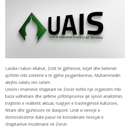
Union des imams Albanais en
Suisse
Lavdia i takon Allahut, Zotit të gjithësisë, lutjet dhe bekimet
qofshin mbi zotërinë e të gjithë pejgamberëve, Muhammedin
alejhis-salatu ves-selam.
Unioni i imamëve shqiptarë në Zvicër është një organizim mbi
baza vullnetare dhe qëllime jofitimprurëse që synon analizimin,
trajtimin e realitetit aktual, ruajtjen e trashëgimisë kulturore,
fetare dhe gjuhësore në diasporë. Lindi si nevojë e
domosdoshme duke pasur në konsideratë nevojat e
shqiptarëve muslimanë në Zvicër.