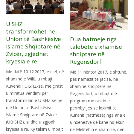
UISHZ
transformohet në
Union të Bashkësive
Dua hatmeje nga
Islame Shqiptare në
talebetë e xhamisë
Zvicër, zgjedhet
shqiptare në
kryesia e re
Regensdorf
Me datë 10.12.2017, e diel, në
Më 11 nëntor 2017, e shtunë,
xhaminë e Wilit, u mbajt
pas namazit të jacisë, në
Kuvendi i UISHZ-së, me ç’rast
xhaminë shqiptere në
u miratua vendimi për
Regensdorf, u mbajt një
transformimin e UISHZ-së në
program me rastin e
një Union të Bashkësive
përmbylljes së leximit të
Islame Shqiptare në Zvicër
Kur’anit (hatmesë) nga ana e
(UBISHZ), si dhe u zgjodh
6 nxënesve që kanë ndjekur
kryesia e re. Ky takim u mbajt
në Mektebin e xhamisë, nën