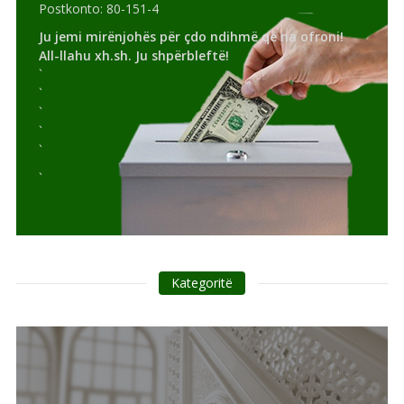
Postkonto: 80-151-4
Ju jemi mirënjohës për çdo ndihmë që na ofroni!
All-llahu xh.sh. Ju shpërbleftë!
`
`
`
`
`
`
Kategoritë