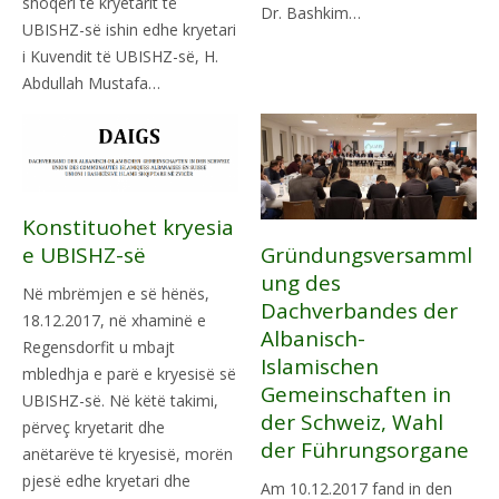
shoqëri të kryetarit të
Dr. Bashkim…
UBISHZ-së ishin edhe kryetari
i Kuvendit të UBISHZ-së, H.
Abdullah Mustafa…
Konstituohet kryesia
Gründungsversamml
e UBISHZ-së
ung des
Në mbrëmjen e së hënës,
Dachverbandes der
18.12.2017, në xhaminë e
Albanisch-
Regensdorfit u mbajt
Islamischen
mbledhja e parë e kryesisë së
Gemeinschaften in
UBISHZ-së. Në këtë takimi,
der Schweiz, Wahl
përveç kryetarit dhe
der Führungsorgane
anëtarëve të kryesisë, morën
pjesë edhe kryetari dhe
Am 10.12.2017 fand in den