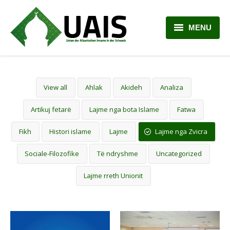
MENU
BALLINA
RRETH NESH
View all
Ahlak
Akideh
Analiza
LAJME
Artikuj fetarë
Lajme nga bota Islame
Fatwa
ARTIKUJ
Fikh
Histori islame
Lajme
Lajme nga Zvicra
PLANI MËSIMOR
Sociale-Filozofike
Të ndryshme
Uncategorized
Lajme rreth Unionit
KONTAKTI