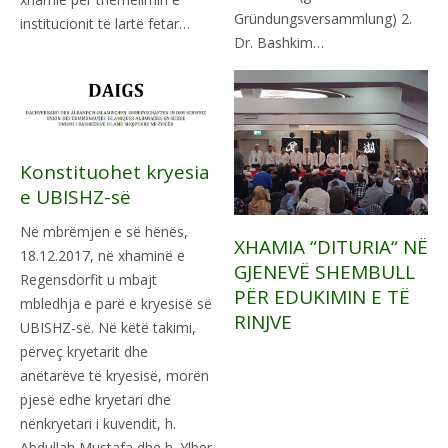
Gründungsversammlung) 2.
institucionit të lartë fetar…
Dr. Bashkim…
Konstituohet kryesia
e UBISHZ-së
Në mbrëmjen e së hënës,
XHAMIA “DITURIA“ NË
18.12.2017, në xhaminë e
GJENEVË SHEMBULL
Regensdorfit u mbajt
PËR EDUKIMIN E TË
mbledhja e parë e kryesisë së
RINJVE
UBISHZ-së. Në këtë takimi,
përveç kryetarit dhe
anëtarëve të kryesisë, morën
pjesë edhe kryetari dhe
nënkryetari i kuvendit, h.
Abdullah Mustafa dhe h. Ylber