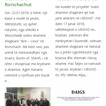
Rorschachut
Në kuadër të projektit “vizitë
xhamive shqiptare që nuk
Sot, 22.01.2018, e hënë, një
janë anëtare në UBISHZ”, më
klasë e nivelit të pestë,
datë 17 janar 2018,
Mittelstufe, siç quhet
udhëheqësit e UBISHZ-ës,
ndryshe, nga shkolla e
kryetari, sekretari dhe
Mörschwilit vizitoi xhaminë
nënkryetari i kuvendit, vizituan
shqiptare “Ikre – Lexo” në
xhaminë shqiptare në Netstal
Rorschach. Me këtë rast, pas
ku u pritën ngrohtësisht nga
urimit të mirëseardhjes nga
kryesia dhe xhemati i kësaj
imami, Burim ef. Sherifi, i cili
xhamie. Pas faljes se namazit
ishte i shoqëruar me kryetarin
të jacisë, kryetari i UBISHZ-
e xhamisë, Agim Kasami,
ës, hfz. Mehas Alija,…
nxënësit u njoftuan për bazat
e…