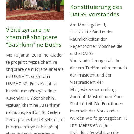
Konstituierung des
DAIGS-Vorstandes
Am Montagabend,
Vizitë zyrtare në
18.12.2017 fand in den
xhaminë shqiptare
Räumlichkeiten der
“Bashkimi” në Buchs
Regensdorfer Moschee die
erste DAIGS-
Me 10 janar, 2018, në kuadër
Vorstandssitzung statt. An
të projektit “vizitë xhamive
diesem Treffen nahmen auch
shqiptare që nuk janë anëtare
der Präsident und der
në UBISHZ“, sekretari i
Vizepräsident der
UBISHZ-së, Enes Koshi, së
Mitgliederversammlung,
bashku me nënkryetarin e
Abdullah Mustafa und Ylber
Kuvendit, H. Ylber Shahini,
Shahini, teil. Die Funktionen
vizituan xhaminë „Bashkimi“
innerhalb des Vorstandes
në Buchs, kantoni St. Gallen.
wurden wie folgt vergeben: 1.
Përfaqësuesit e UBISHZ-ës, e
Hfz. Mehas ef. Alija –
informuan kryesinë e kësaj
Präsident (gewählt an der
xhamie për themelimin e