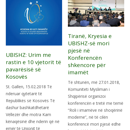
Tiranë, Kryesia e
UBISHZ-së mori
pjesë në
UBISHZ: Urim me
Konferencën
rastin e 10 vjetorit të
shkencore për
pavarësisë së
imamët
Kosovës
Të shtunën, më 27.01.2018,
St. Gallen, 15.02.2018 Të
Komuniteti Mysliman i
nderuar qytetarë të
Shqipërisë organizoi
Republikës së Kosovës Të
konferencën e tretë me temë
dashur bashkatdhetarë
“Roli i imamëve në shoqërinë
Vëllezër dhe motra Kam
moderne”, në të cilën
kënaqësinë dhe nderin që në
konferencë mori pjesë edhe
emër të Unionit të