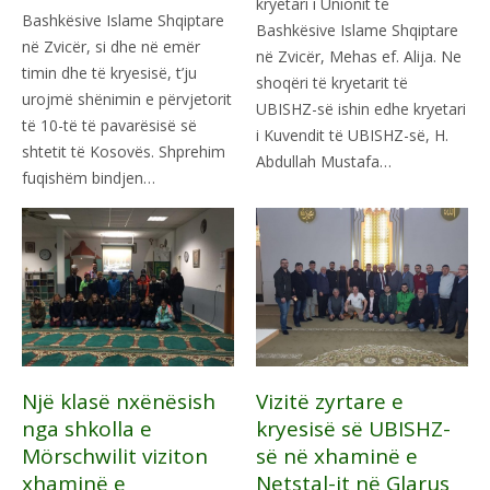
kryetari i Unionit të
Bashkësive Islame Shqiptare
Bashkësive Islame Shqiptare
në Zvicër, si dhe në emër
në Zvicër, Mehas ef. Alija. Ne
timin dhe të kryesisë, t’ju
shoqëri të kryetarit të
urojmë shënimin e përvjetorit
UBISHZ-së ishin edhe kryetari
të 10-të të pavarësisë së
i Kuvendit të UBISHZ-së, H.
shtetit të Kosovës. Shprehim
Abdullah Mustafa…
fuqishëm bindjen…
Një klasë nxënësish
Vizitë zyrtare e
nga shkolla e
kryesisë së UBISHZ-
Mörschwilit viziton
së në xhaminë e
xhaminë e
Netstal-it në Glarus