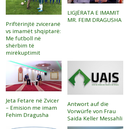
LIGJËRATA E IMAMIT
MR. FEIM DRAGUSHA
Priftërinjtë zviceranë
vs imamët shqiptarë:
Me futboll në
shërbim të
mirëkuptimit
Jeta Fetare në Zvicer
Antwort auf die
– Emision me imam
Vorwürfe von Frau
Fehim Dragusha
Saida Keller Messahli