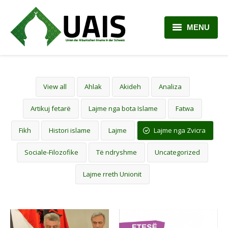
MENU
BALLINA
RRETH NESH
View all
Ahlak
Akideh
Analiza
LAJME
Artikuj fetarë
Lajme nga bota Islame
Fatwa
ARTIKUJ
Fikh
Histori islame
Lajme
Lajme nga Zvicra
PLANI MËSIMOR
Sociale-Filozofike
Të ndryshme
Uncategorized
Lajme rreth Unionit
KONTAKTI