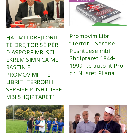
Promovim Libri
FJALIMI I DREJTORIT
“Terrori i Serbisë
TË DREJTORISË PËR
Pushtuese mbi
DIASPORË MR. SCI.
Shqiptarët 1844-
EKREM SIMNICA ME
1999“ te autorit Prof.
RASTIN E
dr. Nusret Pllana
PROMOVIMIT TE
LIBRIT “TERRORI I
SERBISË PUSHTUESE
MBI SHQIPTARËT“