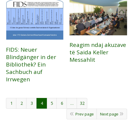
Reagim ndaj akuzave
FIDS: Neuer
të Saida Keller
Blindgänger in der
Messahlit
Bibliothek? Ein
Sachbuch auf
Irrwegen
1
2
3
4
5
6
…
32
Prev page
Next page