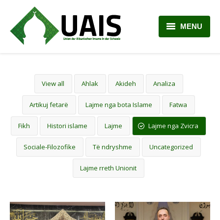
MENU
BALLINA
RRETH NESH
View all
Ahlak
Akideh
Analiza
LAJME
Artikuj fetarë
Lajme nga bota Islame
Fatwa
ARTIKUJ
Fikh
Histori islame
Lajme
Lajme nga Zvicra
PLANI MËSIMOR
Sociale-Filozofike
Të ndryshme
Uncategorized
Lajme rreth Unionit
KONTAKTI