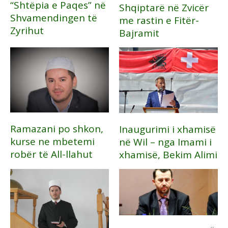
“Shtëpia e Paqes” në
Shqiptarë në Zvicër
Shvamendingen të
me rastin e Fitër-
Zyrihut
Bajramit
Ramazani po shkon,
Inaugurimi i xhamisë
kurse ne mbetemi
në Wil – nga Imami i
robër të All-llahut
xhamisë, Bekim Alimi