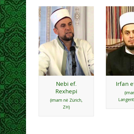
Nebi ef.
Irfan e
Rexhepi
(ima
Langent
(imam në Zürich,
ZH)