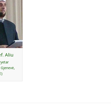
f. Aliu
yetar
 Gjenevë,
E)