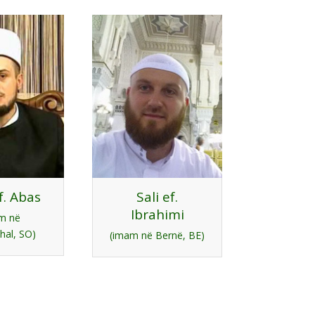
f. Abas
Sali ef.
Ibrahimi
m në
hal, SO)
(imam në Bernë, BE)