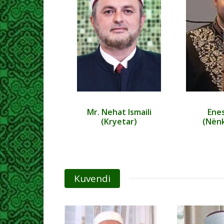
Mr. Nehat Ismaili
Enes
(Kryetar)
(Nënk
Kuvendi