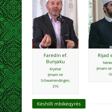
Faredin ef.
Rijad e
Bunjaku
Nënkr
(imam në
Kryetar
G
(imam në
Schwamendingen,
ZH)
Këshilli mbikëqyrës