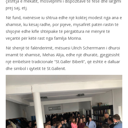
çështja e mëkatit, mosveprimi i dispozitave të fesë dhe largimi
prej saj, etj.
Në fund, nxënësve iu shtrua edhe një koktej modest nga ana e
xhamisë, ku kësaj radhe, por pijeve, mysafirët patën rastin të
shijojnë edhe kifle shtëpiake të përgatitura në mënyrë të
veçantë për këtë rast nga familja Morina.
Në shenjë të falënderimit, mësuesi Ulrich Scherrmann i dhuroi
imamit të xhamisë, Mehas Alija, edhe një dhuratë, gjegjësisht
një ëmbëlsirë tradicionale “St.Galler Biberli”, që është e dalluar
dhe simbol i qytetit të St.Gallenit.