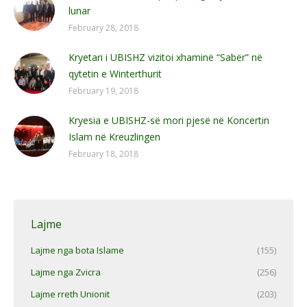
lunar
February 28, 2018
Kryetari i UBISHZ vizitoi xhaminë “Sabër” në
qytetin e Winterthurit
February 19, 2018
Kryesia e UBISHZ-së mori pjesë në Koncertin
Islam në Kreuzlingen
February 18, 2018
Lajme
Lajme nga bota Islame
(155)
Lajme nga Zvicra
(256)
Lajme rreth Unionit
(203)