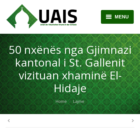
MENU
BALLINA
50 nxënës nga Gjimnazi
RRETH NESH
kantonal i St. Gallenit
LAJME
vizituan xhaminë El-
ARTIKUJ
Hidaje
PLANI MËSIMOR
You are here:
Home
Lajme
KONTAKTI