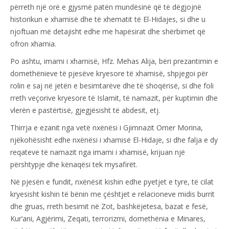
përreth një orë e gjysmë patën mundësinë që të dëgjojnë
historikun e xhamisë dhe të xhematit të El-Hidajes, si dhe u
njoftuan më detajisht edhe me hapësirat dhe shërbimet që
ofron xhamia.
Po ashtu, imami i xhamisë, Hfz. Mehas Alija, bëri prezantimin e
domethënieve të pjesëve kryesore të xhamisë, shpjegoi për
rolin e saj në jetën e besimtarëve dhe të shoqërisë, si dhe foli
rreth veçorive kryesore të Islamit, të namazit, për kuptimin dhe
vlerën e pastërtisë, gjegjësisht të abdesit, etj.
Thirrja e ezanit nga vetë nxënësi i Gjimnazit Omer Morina,
njëkohësisht edhe nxënësi i xhamisë El-Hidaje, si dhe falja e dy
reqateve të namazit nga imami i xhamisë, krijuan një
përshtypje dhe kënaqësi tek mysafirët.
Në pjesën e fundit, nxënësit kishin edhe pyetjet e tyre, të cilat
kryesisht kishin të bënin me çështjet e relacioneve midis burrit
dhe gruas, rreth besimit në Zot, bashkëjetesa, bazat e fesë,
Kur’ani, Agjërimi, Zeqati, terrorizmi, domethënia e Minares,