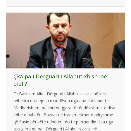
Çka pa i Dërguari i Allahut xh.sh. në
qiell?
Dr.Bashkim Aliu I Dërguari i Allahut s.a.v.s. në këtë
udhëtim nate që iu mundësua nga ana e Allahut të
Madhërishëm, pa shumë gjëra të rëndësishme, e disa
edhe e habitën. Bazuar në transmetimet e ndryshme
që flasin për këtë udhëtim, do të përmendin disa nga
ato gjëra që pa i Dërguari i Allahut s.a.v.s. në…