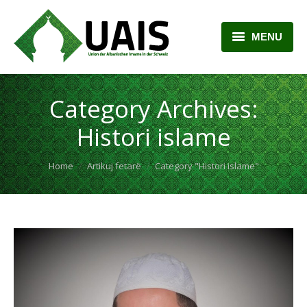
MENU
BALLINA
Category Archives:
RRETH NESH
Histori islame
LAJME
You are here:
Home
Artikuj fetarë
Category "Histori islame"
ARTIKUJ
PLANI MËSIMOR
KONTAKTI