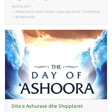
April 23, 2017
Artikuj fetarë
,
Histori islame
,
Lajme nga Zvicra
,
Të ndryshme
By
Mehas Alia
Dita e Ashurasë dhe Shqiptarët