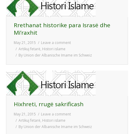
Rrethanat historike para Israsë dhe
Mi’raxhit
May 21, 2015
Leave a comment
Artikuj fetarë
,
Histori islame
By
Union der Albanische Imame im Schweiz
Hixhreti, rrugë sakrificash
May 21, 2015
Leave a comment
Artikuj fetarë
,
Histori islame
By
Union der Albanische Imame im Schweiz