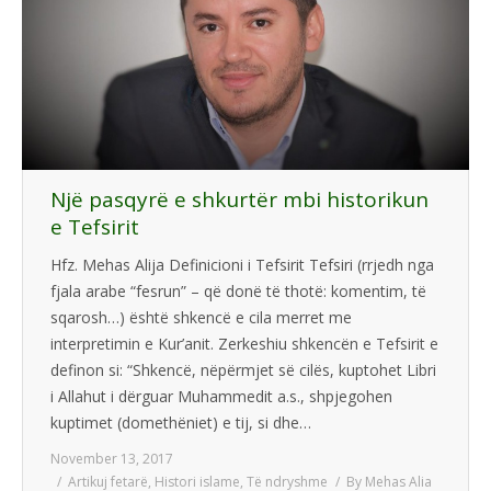
Një pasqyrë e shkurtër mbi historikun
e Tefsirit
Hfz. Mehas Alija Definicioni i Tefsirit Tefsiri (rrjedh nga
fjala arabe “fesrun” – që donë të thotë: komentim, të
sqarosh…) është shkencë e cila merret me
interpretimin e Kur’anit. Zerkeshiu shkencën e Tefsirit e
definon si: “Shkencë, nëpërmjet së cilës, kuptohet Libri
i Allahut i dërguar Muhammedit a.s., shpjegohen
kuptimet (domethëniet) e tij, si dhe…
November 13, 2017
Artikuj fetarë
,
Histori islame
,
Të ndryshme
By
Mehas Alia