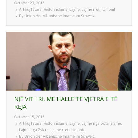
October 23, 2015
Artikuj fetarë
,
Histori islame
,
Lajme
,
Lajme rreth Unionit
By
Union der Albanische Imame im Schweiz
NJË VIT I RI, ME HALLE TË VJETRA E TË
REJA
October 15, 2015
Artikuj fetarë
,
Histori islame
,
Lajme
,
Lajme nga bota Islame
,
Lajme nga Zvicra
,
Lajme rreth Unionit
By
Union der Albanische Imame im Schweiz