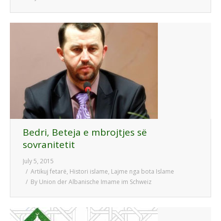
Bedri, Beteja e mbrojtjes së
sovranitetit
July 5, 2015
Artikuj fetarë
,
Histori islame
,
Lajme nga bota Islame
By
Union der Albanische Imame im Schweiz