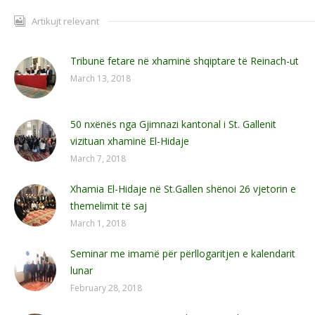
Artikujt relevant
Tribunë fetare në xhaminë shqiptare të Reinach-ut
March 13, 2018
50 nxënës nga Gjimnazi kantonal i St. Gallenit
vizituan xhaminë El-Hidaje
March 7, 2018
Xhamia El-Hidaje në St.Gallen shënoi 26 vjetorin e
themelimit të saj
March 1, 2018
Seminar me imamë për përllogaritjen e kalendarit
lunar
February 28, 2018