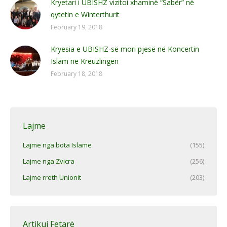
Kryetari i UBISHZ vizitoi xhaminë “Sabër” në
qytetin e Winterthurit
February 19, 2018
Kryesia e UBISHZ-së mori pjesë në Koncertin
Islam në Kreuzlingen
February 18, 2018
Lajme
Lajme nga bota Islame
(155)
Lajme nga Zvicra
(256)
Lajme rreth Unionit
(203)
Artikuj Fetarë