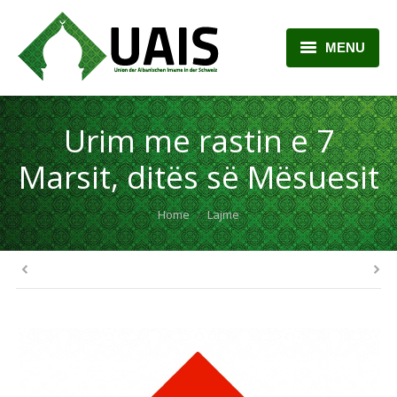
MENU
BALLINA
Urim me rastin e 7
RRETH NESH
Marsit, ditës së Mësuesit
LAJME
You are here:
Home
Lajme
ARTIKUJ
PLANI MËSIMOR
KONTAKTI