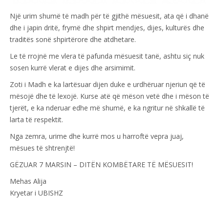
Një urim shumë të madh për të gjithë mësuesit, ata që i dhanë
dhe i japin dritë, frymë dhe shpirt mendjes, dijes, kulturës dhe
traditës sonë shpirtërore dhe atdhetare.
Le të rrojnë me vlera të pafunda mësuesit tanë, ashtu siç nuk
sosen kurrë vlerat e dijes dhe arsimimit.
Zoti i Madh e ka lartësuar dijen duke e urdhëruar njeriun që të
mësojë dhe të lexojë. Kurse atë që mëson vetë dhe i mëson të
tjerët, e ka nderuar edhe më shumë, e ka ngritur në shkallë të
larta të respektit.
Nga zemra, urime dhe kurrë mos u harroftë vepra juaj,
mësues të shtrenjtë!
GËZUAR 7 MARSIN – DITËN KOMBËTARE TË MËSUESIT!
Mehas Alija
Kryetar i UBISHZ