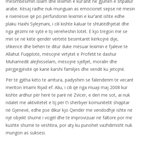
mësimbesimin islam dhe leximin e kur’anit në gjuhën e shpallur
arabe. Kësaj radhe nuk munguan as emocionet sepse në mesin
e nxënësve që po përfundonin leximin e kur’anit ishte edhe
plaku Haxhi Sylejmani, i cili kishte kaluar te shtatëdhjetat dhe
nga gëzimi në sytë e tij vëreheshin lotët. E kjo tregon më se
miri se në këtë qendër vërtetë besimtarët kërkojnë dije,
shkencë dhe bëhën te ditur duke mësuar leximin e fjalëve te
Allahut Fuqiplotë, mësojnë virtytet e Profetit te dashur
Muhamedit alejhisselam, mësojnë sjelljet, moralin dhe
përgjegjësitë që kanë karshi familjes dhe vendit ku jetojnë.
Për të gjitha këto te arritura, padyshim se falenderim te vecant
meriton Imami Rijad ef. Aliu, i cili që nga muaji maj 2008 kur
kishte ardhur për herë te parë në Zvicer, e deri me sot, ai nuk
ndalet me aktivitetet e tij për t’i shërbyer komunitetit shqiptar
në Gjenevë, edhe pse dikur kjo Qendër me vendodhje ishte në
një objekt shumë i vogël dhe të improvizuar në faltore por me
kushte shumë te vështira, por aty ku punohet vazhdimisht nuk
mungon as suksesi.