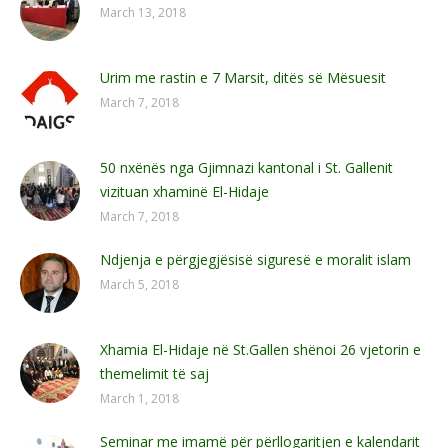
March 13, 2018
Urim me rastin e 7 Marsit, ditës së Mësuesit
March 7, 2018
50 nxënës nga Gjimnazi kantonal i St. Gallenit
vizituan xhaminë El-Hidaje
March 7, 2018
Ndjenja e përgjegjësisë siguresë e moralit islam
March 5, 2018
Xhamia El-Hidaje në St.Gallen shënoi 26 vjetorin e
themelimit të saj
March 1, 2018
Seminar me imamë për përllogaritjen e kalendarit