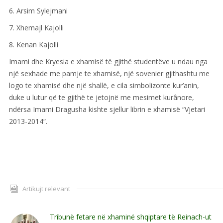
6. Arsim Sylejmani
7. Xhemajl Kajolli
8. Kenan Kajolli
Imami dhe Kryesia e xhamisë të gjithë studentëve u ndau nga
një sexhade me pamje te xhamisë, një sovenier gjithashtu me
logo te xhamisë dhe një shallë, e cila simbolizonte kur’anin,
duke u lutur që te gjithë te jetojnë me mesimet kurânore,
ndërsa Imami Dragusha kishte sjellur librin e xhamisë “Vjetari
2013-2014“.
Artikujt relevant
Tribunë fetare në xhaminë shqiptare të Reinach-ut