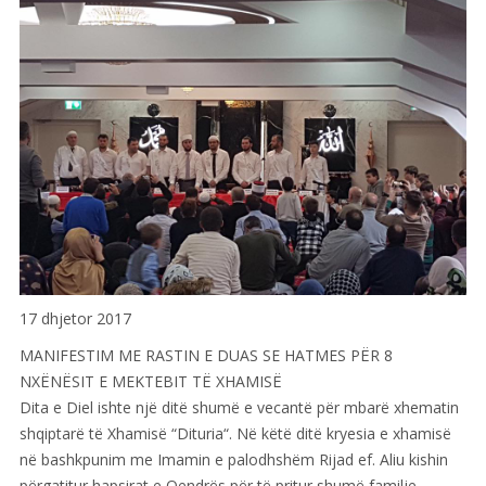
17 dhjetor 2017
MANIFESTIM ME RASTIN E DUAS SE HATMES PËR 8
NXËNËSIT E MEKTEBIT TË XHAMISË
Dita e Diel ishte një ditë shumë e vecantë për mbarë xhematin
shqiptarë të Xhamisë “Dituria“. Në këtë ditë kryesia e xhamisë
në bashkpunim me Imamin e palodhshëm Rijad ef. Aliu kishin
përgatitur hapsirat e Qendrës për të pritur shumë familje