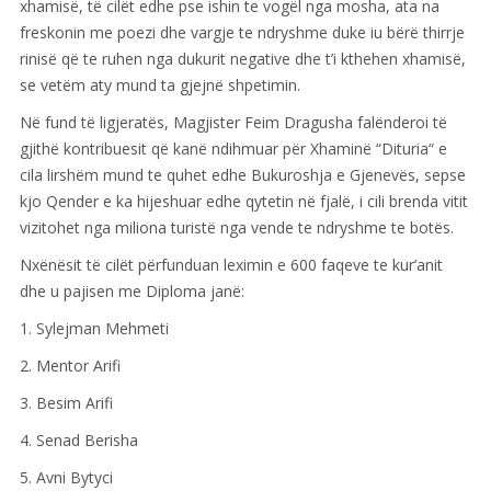
xhamisë, të cilët edhe pse ishin te vogël nga mosha, ata na
freskonin me poezi dhe vargje te ndryshme duke iu bërë thirrje
rinisë që te ruhen nga dukurit negative dhe t’i kthehen xhamisë,
se vetëm aty mund ta gjejnë shpetimin.
Në fund të ligjeratës, Magjister Feim Dragusha falënderoi të
gjithë kontribuesit që kanë ndihmuar për Xhaminë “Dituria“ e
cila lirshëm mund te quhet edhe Bukuroshja e Gjenevës, sepse
kjo Qender e ka hijeshuar edhe qytetin në fjalë, i cili brenda vitit
vizitohet nga miliona turistë nga vende te ndryshme te botës.
Nxënësit të cilët përfunduan leximin e 600 faqeve te kur’anit
dhe u pajisen me Diploma janë:
1. Sylejman Mehmeti
2. Mentor Arifi
3. Besim Arifi
4. Senad Berisha
5. Avni Bytyci