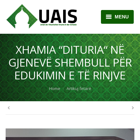
MENU
BALLINA
XHAMIA “DITURIA“ NË
RRETH NESH
GJENEVË SHEMBULL PËR
LAJME
EDUKIMIN E TË RINJVE
ARTIKUJ
You are here:
Home
Artikuj fetarë
PLANI MËSIMOR
KONTAKTI