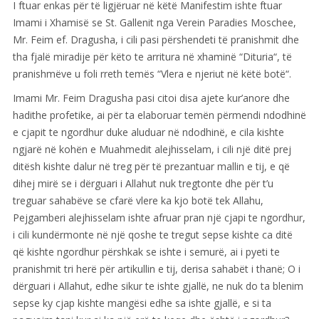
I ftuar enkas për të ligjëruar në këtë Manifestim ishte ftuar
Imami i Xhamisë se St. Gallenit nga Verein Paradies Moschee,
Mr. Feim ef. Dragusha, i cili pasi përshendeti të pranishmit dhe
tha fjalë miradije për këto te arritura në xhaminë “Dituria“, të
pranishmëve u foli rreth temës “Vlera e njeriut në këtë botë“.
Imami Mr. Feim Dragusha pasi citoi disa ajete kur’anore dhe
hadithe profetike, ai për ta elaboruar temën përmendi ndodhinë
e cjapit te ngordhur duke aluduar në ndodhinë, e cila kishte
ngjarë në kohën e Muahmedit alejhisselam, i cili një ditë prej
ditësh kishte dalur në treg për të prezantuar mallin e tij, e që
dihej mirë se i dërguari i Allahut nuk tregtonte dhe për t’u
treguar sahabëve se cfarë vlere ka kjo botë tek Allahu,
Pejgamberi alejhisselam ishte afruar pran një cjapi te ngordhur,
i cili kundërmonte në një qoshe te tregut sepse kishte ca ditë
që kishte ngordhur përshkak se ishte i semurë, ai i pyeti te
pranishmit tri herë për artikullin e tij, derisa sahabët i thanë; O i
dërguari i Allahut, edhe sikur te ishte gjallë, ne nuk do ta blenim
sepse ky cjap kishte mangësi edhe sa ishte gjallë, e si ta