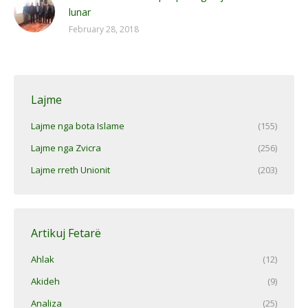
lunar
February 28, 2018
Lajme
Lajme nga bota Islame
(155)
Lajme nga Zvicra
(256)
Lajme rreth Unionit
(203)
Artikuj Fetarë
Ahlak
(12)
Akideh
(9)
Analiza
(25)