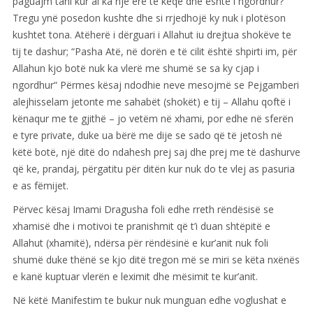
paguajm tani kur ai ka një erë te keqe dhe është i ngordhur?
Tregu ynë posedon kushte dhe si rrjedhojë ky nuk i plotëson
kushtet tona. Atëherë i dërguari i Allahut iu drejtua shokëve te
tij te dashur; “Pasha Atë, në dorën e të cilit është shpirti im, për
Allahun kjo botë nuk ka vlerë me shumë se sa ky cjap i
ngordhur“ Përmes kësaj ndodhie neve mesojmë se Pejgamberi
alejhisselam jetonte me sahabët (shokët) e tij – Allahu qoftë i
kënaqur me te gjithë – jo vetëm në xhami, por edhe në sferën
e tyre private, duke ua bërë me dije se sado që të jetosh në
këtë botë, një ditë do ndahesh prej saj dhe prej me të dashurve
që ke, prandaj, përgatitu për ditën kur nuk do te vlej as pasuria
e as fëmijet.
Përvec kësaj Imami Dragusha foli edhe rreth rëndësisë se
xhamisë dhe i motivoi te pranishmit që t’i duan shtëpitë e
Allahut (xhamitë), ndërsa për rëndësinë e kur’anit nuk foli
shumë duke thënë se kjo ditë tregon më se miri se këta nxënës
e kanë kuptuar vlerën e leximit dhe mësimit te kur’anit.
Në këtë Manifestim te bukur nuk munguan edhe voglushat e