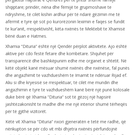
shqiptare; prindër, nëna dhe fëmijë te grupmoshave te
ndryshme, të cilët kishin ardhur për të ndarë gëzimin me të
afërmit e tyre që sot po kurorëzonin leximin e faqes se fundit
te kur’anit, rrespektivisht, këta nxënës te Mektebit te Xhamisë
bënë duan e Hatmes.
Xhamia “Dituria“ është një Qendër përplot aktivitete. Ajo është
aktive për cdo festë fetare dhe kombëtare. Shquhet për
transparencë dhe bashkëpunim edhe me organet e shtetit. Në
këtë objekt kanë mësuar shumë nxënës dhe nxënëse, fal punës
dhe angazhimit te vazhdueshëm te Imamit te ndëruar Rijad ef.
Aliu si dhe kryesisë se rrespektuar, të cilët me mundin dhe
angazhimin e tyre te vazhdueshëm kanë bërë një punë kolosale
duke bërë që Xhamia “Dituria“ sot të gëzoj një hapsirë
jashtëzakonisht te madhe dhe me një interior shumë tërheqës
për të gjithë vizitorët.
Këtë vit Xhamia “Dituria“ nxori gjeneratën e tetë me radhë, që
nënkupton se për cdo vit mbi dhjetra nxënës përfundojnë