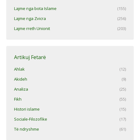
Lajme nga bota Islame
(155)
Lajme nga Zvicra
(256)
Lajme rreth Unionit
(203)
Artikuj Fetarë
Ahlak
(12)
Akideh
(9)
Analiza
(25)
Fikh
(55)
Histori islame
(15)
Sociale-Filozofike
(17)
Të ndryshme
(61)