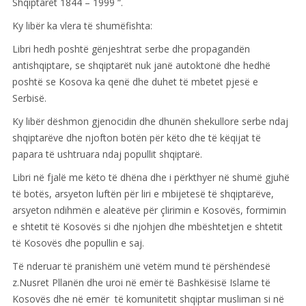
Shqiptarët 1844 – 1999 “.
Ky libër ka vlera të shumëfishta:
Libri hedh poshtë gënjeshtrat serbe dhe propagandën
antishqiptare, se shqiptarët nuk janë autoktonë dhe hedhë
poshtë se Kosova ka qenë dhe duhet të mbetet pjesë e
Serbisë.
Ky libër dëshmon gjenocidin dhe dhunën shekullore serbe ndaj
shqiptarëve dhe njofton botën për këto dhe të këqijat të
papara të ushtruara ndaj popullit shqiptarë.
Libri në fjalë me këto të dhëna dhe i përkthyer në shumë gjuhë
të botës, arsyeton luftën për liri e mbijetesë të shqiptarëve,
arsyeton ndihmën e aleatëve për çlirimin e Kosovës, formimin
e shtetit të Kosovës si dhe njohjen dhe mbështetjen e shtetit
të Kosovës dhe popullin e saj.
Të nderuar të pranishëm unë vetëm mund të përshëndesë
z.Nusret Pllanën dhe uroi në emër të Bashkësisë Islame të
Kosovës dhe në emër të komunitetit shqiptar musliman si në