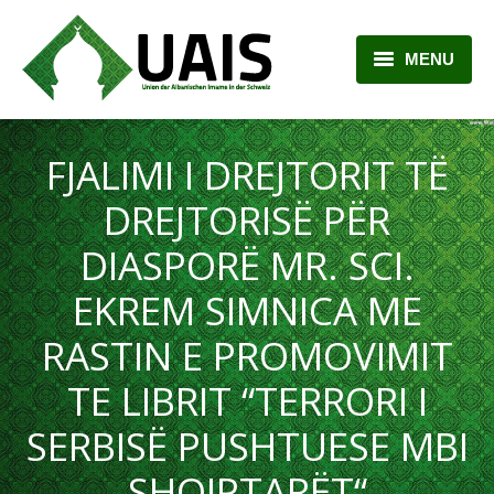
MENU
BALLINA
FJALIMI I DREJTORIT TË
RRETH NESH
DREJTORISË PËR
LAJME
DIASPORË MR. SCI.
ARTIKUJ
EKREM SIMNICA ME
PLANI MËSIMOR
RASTIN E PROMOVIMIT
KONTAKTI
TE LIBRIT “TERRORI I
SERBISË PUSHTUESE MBI
SHQIPTARËT“