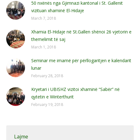
50 nxënës nga Gjimnazi kantonal i St. Gallenit
vizituan xhaminë El-Hidaje
March 7, 2018
Xhamia El-Hidaje në St.Gallen shënoi 26 vjetorin e
themelimit të saj
March 1, 2018
Seminar me imamë për përllogaritjen e kalendarit
lunar
February 28, 2018
Kryetari i UBISHZ vizitoi xhaminë “Sabër” në
qytetin e Winterthurit
February 19, 2018
Lajme