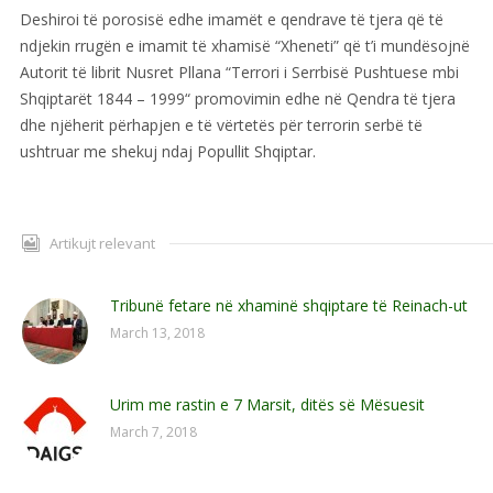
Deshiroi të porosisë edhe imamët e qendrave të tjera që të
ndjekin rrugën e imamit të xhamisë “Xheneti” që t’i mundësojnë
Autorit të librit Nusret Pllana “Terrori i Serrbisë Pushtuese mbi
Shqiptarët 1844 – 1999“ promovimin edhe në Qendra të tjera
dhe njëherit përhapjen e të vërtetës për terrorin serbë të
ushtruar me shekuj ndaj Popullit Shqiptar.
Artikujt relevant
Tribunë fetare në xhaminë shqiptare të Reinach-ut
March 13, 2018
Urim me rastin e 7 Marsit, ditës së Mësuesit
March 7, 2018