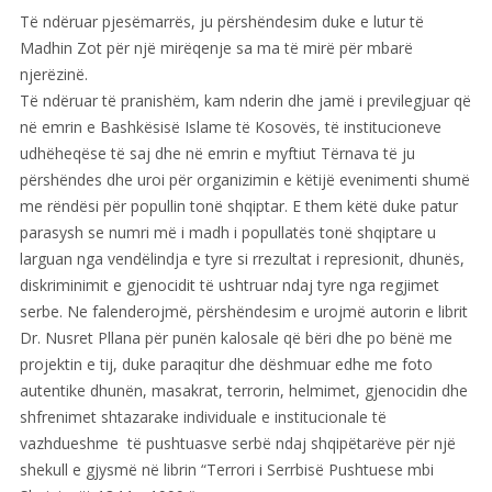
Të ndëruar pjesëmarrës, ju përshëndesim duke e lutur të
Madhin Zot për një mirëqenje sa ma të mirë për mbarë
njerëzinë.
Të ndëruar të pranishëm, kam nderin dhe jamë i previlegjuar që
në emrin e Bashkësisë Islame të Kosovës, të institucioneve
udhëheqëse të saj dhe në emrin e myftiut Tërnava të ju
përshëndes dhe uroi për organizimin e këtijë evenimenti shumë
me rëndësi për popullin tonë shqiptar. E them këtë duke patur
parasysh se numri më i madh i popullatës tonë shqiptare u
larguan nga vendëlindja e tyre si rrezultat i represionit, dhunës,
diskriminimit e gjenocidit të ushtruar ndaj tyre nga regjimet
serbe. Ne falenderojmë, përshëndesim e urojmë autorin e librit
Dr. Nusret Pllana për punën kalosale që bëri dhe po bënë me
projektin e tij, duke paraqitur dhe dëshmuar edhe me foto
autentike dhunën, masakrat, terrorin, helmimet, gjenocidin dhe
shfrenimet shtazarake individuale e institucionale të
vazhdueshme të pushtuasve serbë ndaj shqipëtarëve për një
shekull e gjysmë në librin “Terrori i Serrbisë Pushtuese mbi