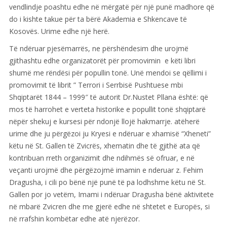
vendlindje poashtu edhe në mërgatë për një punë madhore që
do i kishte takue për ta bërë Akademia e Shkencave të
Kosovës. Urime edhe një herë.
Të ndëruar pjesëmarrës, ne përshëndesim dhe urojmë
gjithashtu edhe organizatorët për promovimin e këti libri
shumë me rëndësi për popullin tonë. Unë mendoi se qëllimi i
promovimit të librit ” Terrori i Serrbisë Pushtuese mbi
Shqiptarët 1844 – 1999″ të autorit Dr.Nustet Pllana është: që
mos të harrohet e verteta historike e popullit tonë shqiptarë
nëpër shekuj e kursesi për ndonjë llojë hakmarrje. atëherë
urime dhe ju përgëzoi ju Kryesi e ndëruar e xhamisë “Xheneti”
këtu në St. Gallen të Zvicrës, xhematin dhe të gjithë ata që
kontribuan rreth organizimit dhe ndihmës së ofruar, e në
veçanti urojmë dhe përgëzojmë imamin e nderuar z. Fehim
Dragusha, i cili po bënë një punë të pa lodhshme këtu në St.
Gallen por jo vetëm, Imami i ndëruar Dragusha bënë aktivitete
në mbarë Zvicren dhe me gjerë edhe në shtetet e Europës, si
në rrafshin kombëtar edhe atë njerëzor.