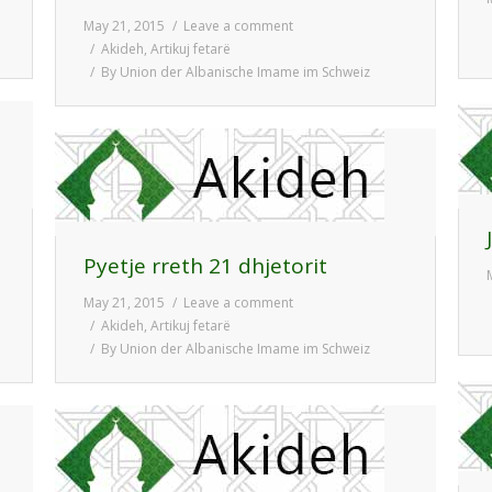
May 21, 2015
Leave a comment
Akideh
,
Artikuj fetarë
By
Union der Albanische Imame im Schweiz
Pyetje rreth 21 dhjetorit
May 21, 2015
Leave a comment
Akideh
,
Artikuj fetarë
By
Union der Albanische Imame im Schweiz