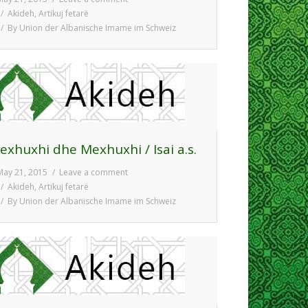
Akideh
,
Artikuj fetarë
By
Union der Albanische Imame im Schweiz
Jexhuxhi dhe Mexhuxhi / Isai a.s.
May 21, 2015
Leave a comment
Akideh
,
Artikuj fetarë
By
Union der Albanische Imame im Schweiz