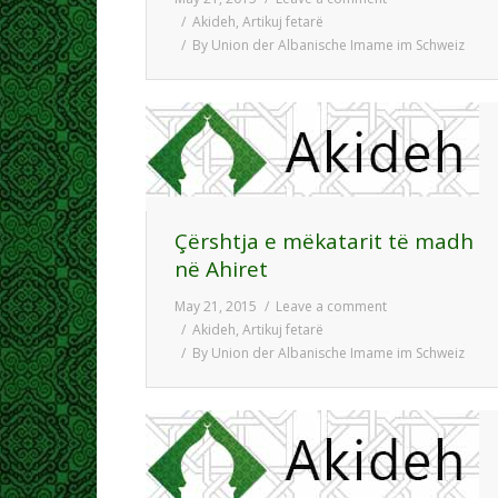
Akideh
,
Artikuj fetarë
By
Union der Albanische Imame im Schweiz
Çërshtja e mëkatarit të madh
në Ahiret
May 21, 2015
Leave a comment
Akideh
,
Artikuj fetarë
By
Union der Albanische Imame im Schweiz