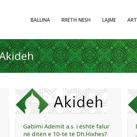
BALLINA
RRETH NESH
LAJME
ART
Akideh
You are here:
Gabimi Ademit a.s. i është falur
në ditën e 10-të të Dh.Hixhes?