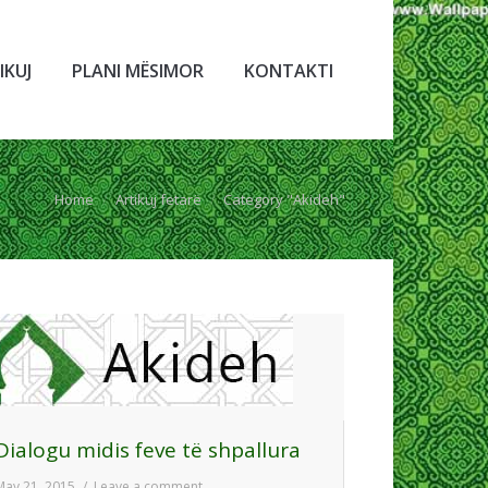
IKUJ
PLANI MËSIMOR
KONTAKTI
Home
Artikuj fetarë
Category "Akideh"
Dialogu midis feve të shpallura
May 21, 2015
Leave a comment