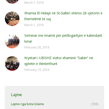
March 7, 2018
Xhamia El-Hidaje në St.Gallen shënoi 26 vjetorin e
themelimit të saj
March 1, 2018
Seminar me imamë për përllogaritjen e kalendarit
lunar
February 28, 2018
Kryetari i UBISHZ vizitoi xhaminë “Sabër” në
qytetin e Winterthurit
February 19, 2018
Lajme
Lajme nga bota Islame
(155)