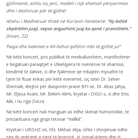
gjithmonë, ashtu siç jeni, modeli i një xhemati përparimtar
dhe i dëshiruar për të gjithë!
Allahu i Madhëruar thotë në Kur’anin famëlartë:
“Ky është
shpërblim juaji, sepse angazhimi juaj ka qenë i pranishëm.”
(Insan, 22)
Paqja dhe bekimet e All-llahut qofshin mbi të gjithë ju!”
Në këtë koncert, pos publikut të mrekullueshëm, manifestimin
e begatuan paraqitjet e shkëlqyera të nxënësve të xhamisë,
këndimit të ilahive, si dhe fjalimëve që mbajtën mysafirë të
tjerë të ftuar enkas për këtë evenimet, siç ishin Dr. Selver
Xhemaili, drejtor për diasporën pranë BFI-së, Dr. Abas Jahja,
Mr. Eljesa Asani, Mr. Bekim Alimi, kryetar i DIGO-s, si dhe Enis
Alili, i riu nga Zvicra.
Në këtë koncert nuk munguan as edhe skenat humoristike, të
prezantuara nga grupi tetovar “Hallkit”.
Kryetari i UBISHZ-së, hfz. Mehas Alija, ishte i shoqëruar edhe
nga dy anëtarët e tjerë të kryesisë, H. Ismail Ademi dhe H.