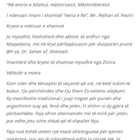
“Në emrin e Allahut, mëshiruesit, Mëshirëbërësit
I nderuari imam i xhamisë “Hena e Re”, Mr. Rejhan ef. Neziri
Kryesi e nderuar e xhamisë
Ju mysafirë, hoxhallarë dhe aktorë, të ardhur nga
Maqedonia, me në krye përfaqësuesin për diasporën pranë
BFI-së, Dr. Selver ef. Xhemaili
Imamlerë dhe kryesi të xhamive mysafire nga Zvicra
Vëllezër e motra
Kam nder dhe kënaqësi të veçantë që sot, në këtë tubim të
bukur, t’ju përshëndes dhe t’ju them Es-selamu alejkum!
Ky manifestim tradicional i juaji tregon për punën dhe
angazhimin tuaj që, fenë dhe jetën, t’i shihni si dy gjëra të
përbashkëta. Feja ofron alternativën më të mirë për jetën,
por edhe jeta ishte shkak që të shpallet feja.
Feja nuk është vetëm një masë shtrënguese për qenien
njerëzore, por ajo di ndonjëherë edhe ta çlirojë atë, ta