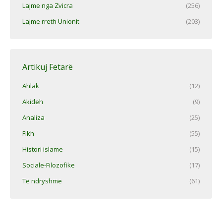
Lajme nga Zvicra
(256)
Lajme rreth Unionit
(203)
Artikuj Fetarë
Ahlak
(12)
Akideh
(9)
Analiza
(25)
Fikh
(55)
Histori islame
(15)
Sociale-Filozofike
(17)
Të ndryshme
(61)