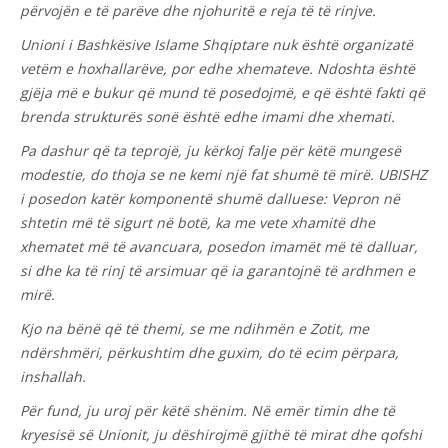
përvojën e të parëve dhe njohuritë e reja të të rinjve.
Unioni i Bashkësive Islame Shqiptare nuk është organizatë
vetëm e hoxhallarëve, por edhe xhemateve. Ndoshta është
gjëja më e bukur që mund të posedojmë, e që është fakti që
brenda strukturës sonë është edhe imami dhe xhemati.
Pa dashur që ta teprojë, ju kërkoj falje për këtë mungesë
modestie, do thoja se ne kemi një fat shumë të mirë. UBISHZ
i posedon katër komponentë shumë dalluese: Vepron në
shtetin më të sigurt në botë, ka me vete xhamitë dhe
xhematet më të avancuara, posedon imamët më të dalluar,
si dhe ka të rinj të arsimuar që ia garantojnë të ardhmen e
mirë.
Kjo na bënë që të themi, se me ndihmën e Zotit, me
ndërshmëri, përkushtim dhe guxim, do të ecim përpara,
inshallah.
Për fund, ju uroj për këtë shënim. Në emër timin dhe të
kryesisë së Unionit, ju dëshirojmë gjithë të mirat dhe qofshi