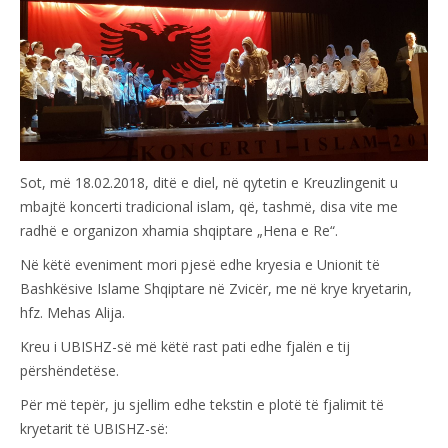
Sot, më 18.02.2018, ditë e diel, në qytetin e Kreuzlingenit u
mbajtë koncerti tradicional islam, që, tashmë, disa vite me
radhë e organizon xhamia shqiptare „Hena e Re“.
Në këtë eveniment mori pjesë edhe kryesia e Unionit të
Bashkësive Islame Shqiptare në Zvicër, me në krye kryetarin,
hfz. Mehas Alija.
Kreu i UBISHZ-së më këtë rast pati edhe fjalën e tij
përshëndetëse.
Për më tepër, ju sjellim edhe tekstin e plotë të fjalimit të
kryetarit të UBISHZ-së: