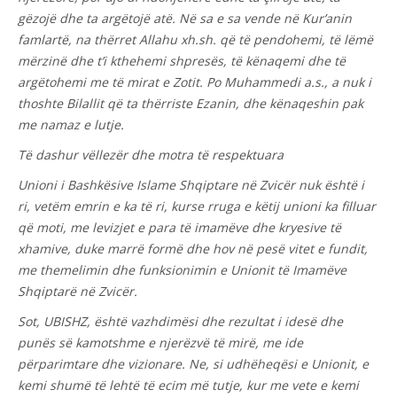
gëzojë dhe ta argëtojë atë. Në sa e sa vende në Kur’anin
famlartë, na thërret Allahu xh.sh. që të pendohemi, të lëmë
mërzinë dhe t’i kthehemi shpresës, të kënaqemi dhe të
argëtohemi me të mirat e Zotit. Po Muhammedi a.s., a nuk i
thoshte Bilallit që ta thërriste Ezanin, dhe kënaqeshin pak
me namaz e lutje.
Të dashur vëllezër dhe motra të respektuara
Unioni i Bashkësive Islame Shqiptare në Zvicër nuk është i
ri, vetëm emrin e ka të ri, kurse rruga e këtij unioni ka filluar
që moti, me levizjet e para të imamëve dhe kryesive të
xhamive, duke marrë formë dhe hov në pesë vitet e fundit,
me themelimin dhe funksionimin e Unionit të Imamëve
Shqiptarë në Zvicër.
Sot, UBISHZ, është vazhdimësi dhe rezultat i idesë dhe
punës së kamotshme e njerëzvë të mirë, me ide
përparimtare dhe vizionare. Ne, si udhëheqësi e Unionit, e
kemi shumë të lehtë të ecim më tutje, kur me vete e kemi