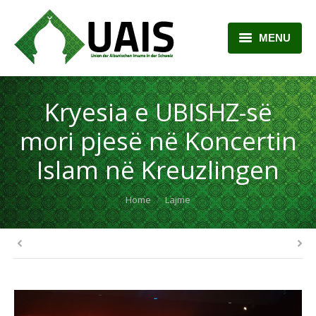
MENU
BALLINA
Kryesia e UBISHZ-së
RRETH NESH
mori pjesë në Koncertin
LAJME
Islam në Kreuzlingen
ARTIKUJ
You are here:
Home
Lajme
PLANI MËSIMOR
KONTAKTI