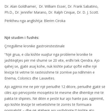
Dr. Alan Goldhamer, Dr. William Esser, Dr. Frank Sabatino,
Ph.D., Dr. Jennifer Marano, Dr. Ralph Cinque, Dr. D. J. Scott.
Përktheu nga anglishtja: Blerim Ciroka
Një studim i fushës:
Çrregullime kronike gastroinstestinale
“Një grua, e cila kishte vuajtur nga probleme kronike te
jashtëqitjes për më shumë se 20 vite, erdhi tek Qendra. Ajo
qahej se, gjatë asaj kohe, nuk kishte patur qoftë edhe një
lëvizje të vetme të rastësishme të zorrëve pa ndihmën e
Enema, Colonics dhe Laxavites.
Ajo agjëroi me ne për një periudhë 12 ditore, periudhë gjatë së
cilës ajo përvojonte mosqetësi të mesme dhe dhëmbje më të
pakta të shpinës. Në ditën e pestë kur ajo hante pas agjërimit,
ajo kishte lëvizje të vetvetishme të zorrës të formuara
normalisht – dhe që atëherë ajo vazhdonte t’i kishte ato