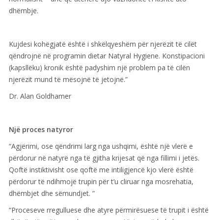
dhëmbje.
Kujdesi kohëgjatë është i shkëlqyeshëm për njerëzit të cilët
qëndrojnë në programin dietar Natyral Hygiene. Konstipacioni
(kapsllëku) kronik është padyshim një problem pa të cilën
njerëzit mund të mësojnë të jetojnë.”
Dr. Alan Goldhamer
Një proces natyror
“Agjërimi, ose qëndrimi larg nga ushqimi, është një vlerë e
përdorur në natyrë nga të gjitha krijesat që nga fillimi i jetës.
Qoftë instiktivisht ose qoftë me intiligjencë kjo vlerë është
përdorur të ndihmojë trupin për t’u cliruar nga mosrehatia,
dhëmbjet dhe sëmundjet. ”
“Proceseve rregulluese dhe atyre përmirësuese të trupit i është