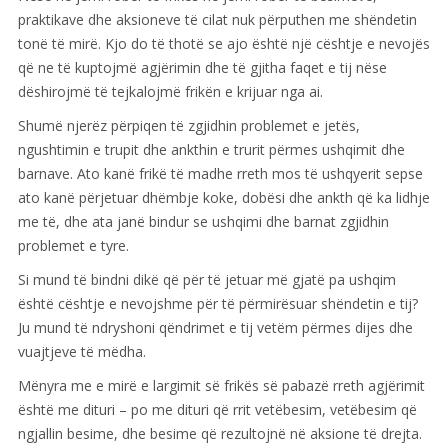
praktikave dhe aksioneve të cilat nuk përputhen me shëndetin
tonë të mirë. Kjo do të thotë se ajo është një cështje e nevojës
që ne të kuptojmë agjërimin dhe të gjitha faqet e tij nëse
dëshirojmë të tejkalojmë frikën e krijuar nga ai.
Shumë njerëz përpiqen të zgjidhin problemet e jetës,
ngushtimin e trupit dhe ankthin e trurit përmes ushqimit dhe
barnave. Ato kanë frikë të madhe rreth mos të ushqyerit sepse
ato kanë përjetuar dhëmbje koke, dobësi dhe ankth që ka lidhje
me të, dhe ata janë bindur se ushqimi dhe barnat zgjidhin
problemet e tyre.
Si mund të bindni dikë që për të jetuar më gjatë pa ushqim
është cështje e nevojshme për të përmirësuar shëndetin e tij?
Ju mund të ndryshoni qëndrimet e tij vetëm përmes dijes dhe
vuajtjeve të mëdha.
Mënyra me e mirë e largimit së frikës së pabazë rreth agjërimit
është me dituri – po me dituri që rrit vetëbesim, vetëbesim që
ngjallin besime, dhe besime që rezultojnë në aksione të drejta.