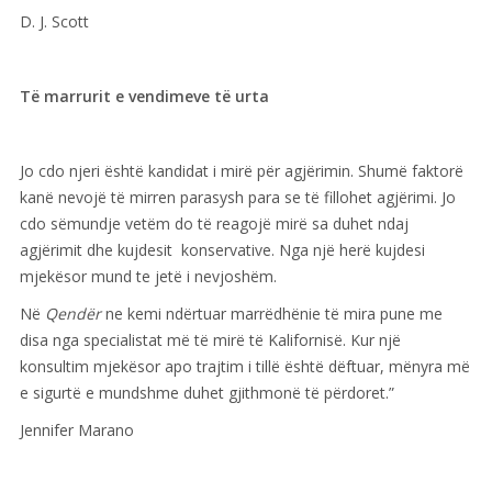
D. J. Scott
Të marrurit e vendimeve të urta
Jo cdo njeri është kandidat i mirë për agjërimin. Shumë faktorë
kanë nevojë të mirren parasysh para se të fillohet agjërimi. Jo
cdo sëmundje vetëm do të reagojë mirë sa duhet ndaj
agjërimit dhe kujdesit konservative. Nga një herë kujdesi
mjekësor mund te jetë i nevjoshëm.
Në
Qendër
ne kemi ndërtuar marrëdhënie të mira pune me
disa nga specialistat më të mirë të Kalifornisë. Kur një
konsultim mjekësor apo trajtim i tillë është dëftuar, mënyra më
e sigurtë e mundshme duhet gjithmonë të përdoret.”
Jennifer Marano