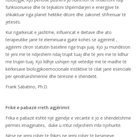
funksionuese dhe të tejkaloni shpërndarjen e energjive të
shkaktuar nga planet hektike ditore dhe zakonet shfrenuar të
jetesës.
Kur ngarkesat e jashtme, influencat e dietave dhe ato
terapeutike janë të eleminuara gjatë kohës së agjërimit ,
agjërimi cliron statutin baseline nga trupi juaj. Kjo ju mundëson
të jeni më të ndjeshëm ndaj trupit tuaj dhe të jeni më të lidhur
me trupin tuaj. Kjo lidhje ushqen një vetëdije më të madhe të
kërkesave biologjikoemocionale instiktive të cilat janë esenciale
për qëndrueshmërinë dhe tërësinë e shëndetit.
Frank Sabatino, Ph.D.
Frikë e pabazë rreth agjërimit
Frika e pabazë është një gjendje e vecantë e jo e shëndetshme
përmes imagjinatës, duke u rritur ndjeshëm mbi njohuritë.
Nëse ne jemi robër të frikës ne jemi robër të besimeve,