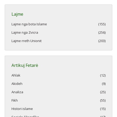
Lajme
Lajme nga bota Islame
(155)
Lajme nga Zvicra
(256)
Lajme rreth Unionit
(203)
Artikuj Fetarë
Ahlak
(12)
Akideh
(9)
Analiza
(25)
Fikh
(55)
Histori islame
(15)