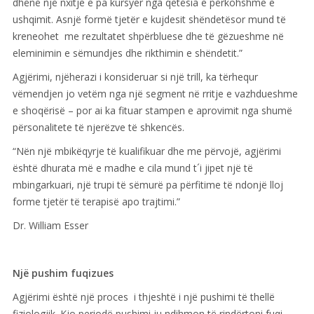
dhënë një nxitje e pa kursyer nga qetësia e përkohshme e
ushqimit. Asnjë formë tjetër e kujdesit shëndetësor mund të
kreneohet me rezultatet shpërbluese dhe të gëzueshme në
eleminimin e sëmundjes dhe rikthimin e shëndetit.”
Agjërimi, njëherazi i konsideruar si një trill, ka tërhequr
vëmendjen jo vetëm nga një segment në rritje e vazhdueshme
e shoqërisë – por ai ka fituar stampen e aprovimit nga shumë
përsonalitete të njerëzve të shkencës.
“Nën një mbikëqyrje të kualifikuar dhe me përvojë, agjërimi
është dhurata më e madhe e cila mund t´i jipet një të
mbingarkuari, një trupi të sëmurë pa përfitime të ndonjë lloj
forme tjetër të terapisë apo trajtimi.”
Dr. William Esser
Një pushim fuqizues
Agjërimi është një proces i thjeshtë i një pushimi të thellë
fiziologjik. Kjo periodë pushimi ju ndihmon të rindërtoni fuqi