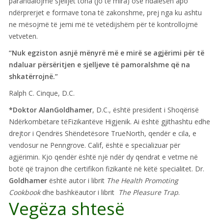
parandalojmë sjelljet tona (jo të mira) ose ndalesën apo
ndërprerjet e formave tona të zakonshme, prej nga ku ashtu
ne mësojmë të jemi më të vetëdijshëm për të kontrollojmë
vetveten.
“Nuk egziston asnjë mënyrë më e mirë se agjërimi për të
ndaluar përsëritjen e sjelljeve të pamoralshme që na
shkatërrojnë.”
Ralph C. Cinque, D.C.
*Doktor Alan
Goldhamer
, D.C., është president i Shoqërisë
Ndërkombëtare tëFizikantëve Higjenik. Ai është gjithashtu edhe
drejtor i Qendrës Shëndetësore TrueNorth, qendër e cila, e
vendosur ne Penngrove. Calif, është e specializuar për
agjërimin. Kjo qendër është një ndër dy qendrat e vetme në
botë që trajnon dhe certifikon fizikantë në këtë specialitet. Dr.
Goldhamer
është autor i librit
The Health Promoting
Cookbook
dhe bashkëautor i librit
The Pleasure Trap
.
Vegëza shtesë