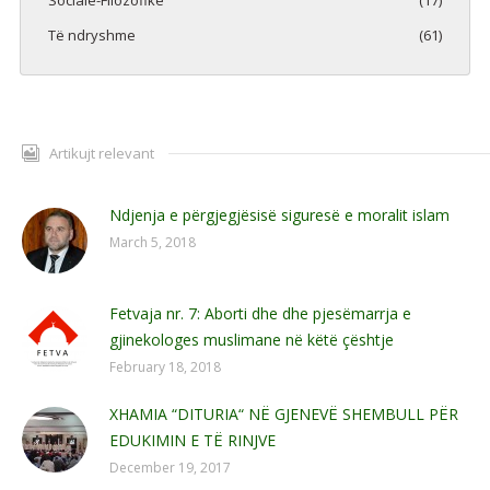
Sociale-Filozofike
(17)
Të ndryshme
(61)
Artikujt relevant
Ndjenja e përgjegjësisë siguresë e moralit islam
March 5, 2018
Fetvaja nr. 7: Aborti dhe dhe pjesëmarrja e
gjinekologes muslimane në këtë çështje
February 18, 2018
XHAMIA “DITURIA“ NË GJENEVË SHEMBULL PËR
EDUKIMIN E TË RINJVE
December 19, 2017