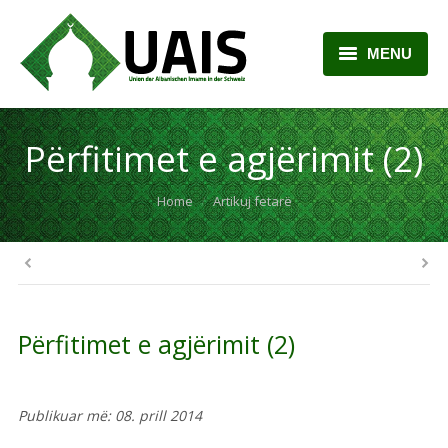
MENU
BALLINA
Përfitimet e agjërimit (2)
RRETH NESH
You are here:
Home
LAJME
Artikuj fetarë
ARTIKUJ
PLANI MËSIMOR
Përfitimet e agjërimit (2)
KONTAKTI
Publikuar më: 08. prill 2014