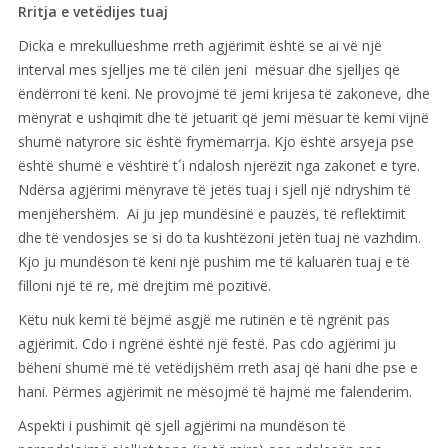
Rritja e vetëdijes tuaj
Dicka e mrekullueshme rreth agjërimit është se ai vë një
interval mes sjelljes me të cilën jeni mësuar dhe sjelljes që
ëndërroni të keni. Ne provojmë të jemi krijesa të zakoneve, dhe
mënyrat e ushqimit dhe të jetuarit që jemi mësuar të kemi vijnë
shumë natyrore sic është frymëmarrja. Kjo është arsyeja pse
është shumë e vështirë t´i ndalosh njerëzit nga zakonet e tyre.
Ndërsa agjërimi mënyrave të jetës tuaj i sjell një ndryshim të
menjëhershëm. Ai ju jep mundësinë e pauzës, të reflektimit
dhe të vendosjes se si do ta kushtëzoni jetën tuaj në vazhdim.
Kjo ju mundëson të keni një pushim me të kaluarën tuaj e të
filloni një të re, më drejtim më pozitivë.
Këtu nuk kemi të bëjmë asgjë me rutinën e të ngrënit pas
agjërimit. Cdo i ngrënë është një festë. Pas cdo agjërimi ju
bëheni shumë më të vetëdijshëm rreth asaj që hani dhe pse e
hani. Përmes agjërimit ne mësojmë të hajmë me falenderim.
Aspekti i pushimit që sjell agjërimi na mundëson të