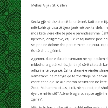
Mehas Alija / St. Gallen
Secila gjë në ekzistencë ka urtësinë, fadiletin e 
ndërkohë që disa të tjera janë më pak të vlefshm
mos ketë vlerë dhe të jetë e parëndësishme. Është
njerëzve, obligimeve, etj. Të kësaj natyre janë e
se janë në dobinë dhe për të mirën e njeriut. N
është dhe agjërimi.
Agjërimi, duke e futur besimtarin në një edukim sh
mbledhura gjatë kohës. Janë një sërë citatesh kur
adhurimi të veçantë. Është shumë e rëndësishme 
Ramazanit, në mënyrë që të zbërthejë në qenien e 
është edhe ajo se ai e mbron besimtarin në këtë b
Zotit, Muhammedit a.s., i cili, në një rast, një sho
dyert e mirësisë?” Atëherë agjëro, sepse agjërim
zjarrin”.
Një tjetër bukuri dhe gëzim është edhe agjërimi i 