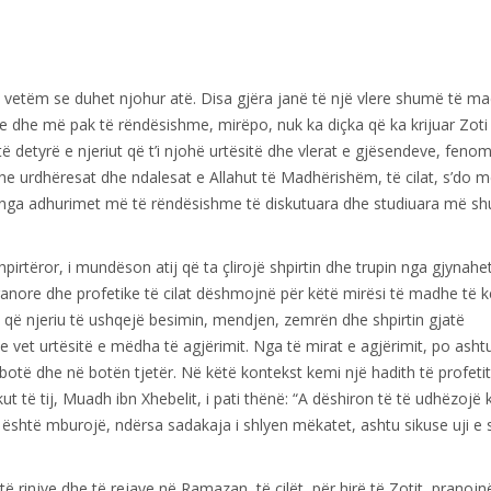
tij, vetëm se duhet njohur atë. Disa gjëra janë të një vlere shumë të m
e dhe më pak të rëndësishme, mirëpo, nuk ka diçka që ka krijuar Zoti 
 detyrë e njeriut që t’i njohë urtësitë dhe vlerat e gjësendeve, feno
dhe urdhëresat dhe ndalesat e Allahut të Madhërishëm, të cilat, s’do 
jë nga adhurimet më të rëndësishme të diskutuara dhe studiuara më s
pirtëror, i mundëson atij që ta çlirojë shpirtin dhe trupin nga gjynahe
anore dhe profetike të cilat dëshmojnë për këtë mirësi të madhe të kë
që njeriu të ushqejë besimin, mendjen, zemrën dhe shpirtin gjatë
vet urtësitë e mëdha të agjërimit. Nga të mirat e agjërimit, po asht
otë dhe në botën tjetër. Në këtë kontekst kemi një hadith të profetit
kut të tij, Muadh ibn Xhebelit, i pati thënë: “A dëshiron të të udhëzojë 
i është mburojë, ndërsa sadakaja i shlyen mëkatet, ashtu sikuse uji e
të rinjve dhe të rejave në Ramazan, të cilët, për hirë të Zotit, pranojn