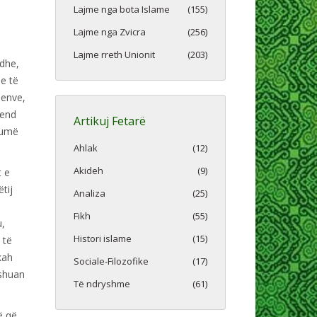
Lajme nga bota Islame
(155)
Lajme nga Zvicra
(256)
Lajme rreth Unionit
(203)
adhe,
e të
menve,
mend
Artikuj Fetarë
humë
Ahlak
(12)
Akideh
(9)
t e
tij
Analiza
(25)
Fikh
(55)
u,
Histori islame
(15)
 të
kah
Sociale-Filozofike
(17)
 shuan
Të ndryshme
(61)
ë që