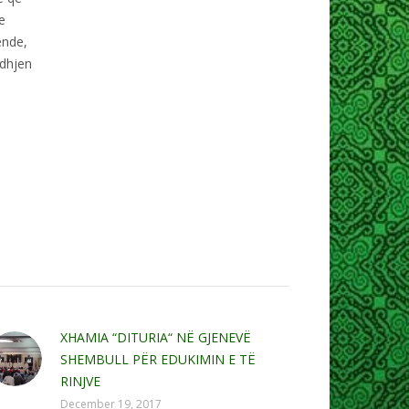
e
ënde,
idhjen
XHAMIA “DITURIA“ NË GJENEVË
SHEMBULL PËR EDUKIMIN E TË
RINJVE
December 19, 2017