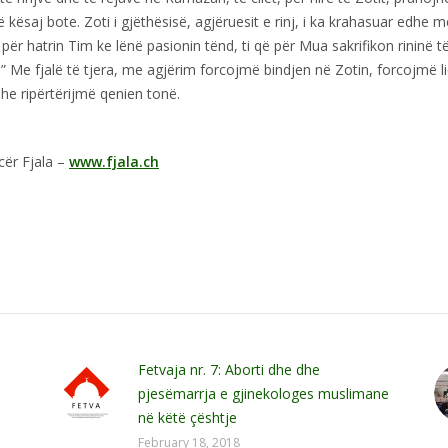
kësaj bote. Zoti i gjëthësisë, agjëruesit e rinj, i ka krahasuar edhe m
ë për hatrin Tim ke lënë pasionin tënd, ti që për Mua sakrifikon rininë t
.” Me fjalë të tjera, me agjërim forcojmë bindjen në Zotin, forcojmë l
he ripërtërijmë qenien tonë.
icër Fjala –
www.fjala.ch
Fetvaja nr. 7: Aborti dhe dhe
pjesëmarrja e gjinekologes muslimane
në këtë çështje
February 18, 2018