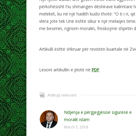
përkohësisht t’iu shmangen dëshirave kalimtare të 
melekët, ku në një hadith kudsi thotë: “O ti i ri, q
vlera jote tek Unë është sikur e një melaqes time
me besimin, ngrisim moralin, freskojmë shpirtin d
Artikulli është shkruar për revistën kuartale në Zv
Lexoni artikullin e plotë në
PDF
Artikujt relevant
Ndjenja e përgjegjësisë siguresë e
moralit islam
March 5, 2018