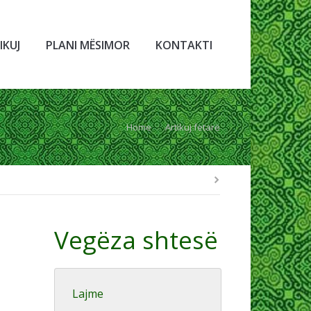
IKUJ
PLANI MËSIMOR
KONTAKTI
You are here:
Home
Artikuj fetarë
Vegëza shtesë
Lajme