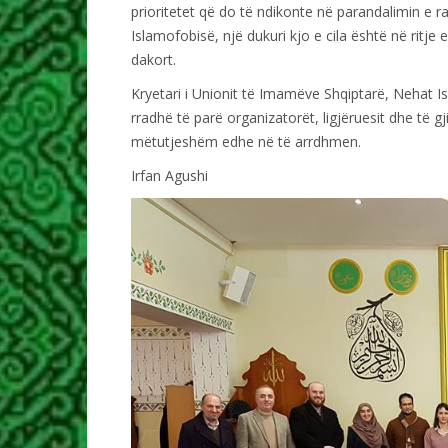
prioritetet që do të ndikonte në parandalimin e r
Islamofobisë, një dukuri kjo e cila është në ritje e
dakort.
Kryetari i Unionit të Imamëve Shqiptarë, Nehat Is
rradhë të parë organizatorët, ligjëruesit dhe të 
mëtutjeshëm edhe në të arrdhmen.
Irfan Agushi