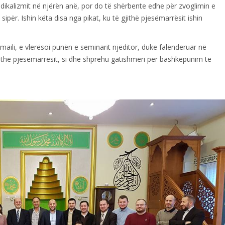
adikalizmit në njërën anë, por do të shërbente edhe për zvoglimin e
 sipër. Ishin këta disa nga pikat, ku të gjithë pjesëmarrësit ishin
maili, e vlerësoi punën e seminarit njëditor, duke falënderuar në
gjithë pjesëmarrësit, si dhe shprehu gatishmëri për bashkëpunim të