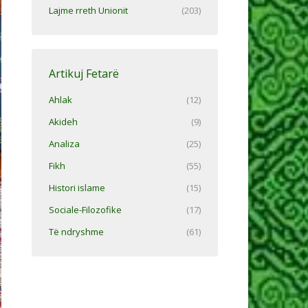
Lajme rreth Unionit
(203)
Artikuj Fetarë
Ahlak
(12)
Akideh
(9)
Analiza
(25)
Fikh
(55)
Histori islame
(15)
Sociale-Filozofike
(17)
Të ndryshme
(61)