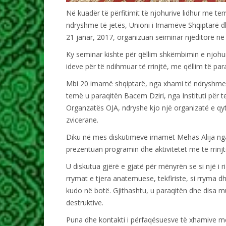
Në kuadër të përfitimit të njohurive lidhur me te
ndryshme të jetës, Unioni i Imamëve Shqiptarë dh
21 janar, 2017, organizuan seiminar njëditorë në
Ky seminar kishte për qëllim shkëmbimin e njohur
ideve për të ndihmuar të rrinjtë, me qëllim të para
Mbi 20 imamë shqiptarë, nga xhami të ndryshme të
temë u paraqitën Bacem Dziri, nga Instituti për t
Organzatës OJA, ndryshe kjo një organizatë e qyte
zvicerane.
Diku në mes diskutimeve imamët Mehas Alija nga 
prezentuan programin dhe aktivitetet me të rrinjt
U diskutua gjërë e gjatë për mënyrën se si një i
rrymat e tjera anatemuese, tekfiriste, si rryma dh
kudo në botë. Gjithashtu, u paraqitën dhe disa mu
destruktive.
Puna dhe kontakti i përfaqësuesve të xhamive me