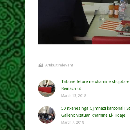
Artikujt relevant
Tribunë fetare në xhaminë shqiptare
Reinach-ut
March 13, 2018
50 nxënës nga Gjimnazi kantonal i St
Gallenit vizituan xhaminë El-Hidaje
March 7, 2018