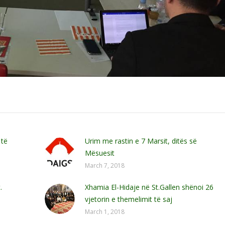
 të
Urim me rastin e 7 Marsit, ditës së
Mësuesit
March 7, 2018
.
Xhamia El-Hidaje në St.Gallen shënoi 26
vjetorin e themelimit të saj
March 1, 2018