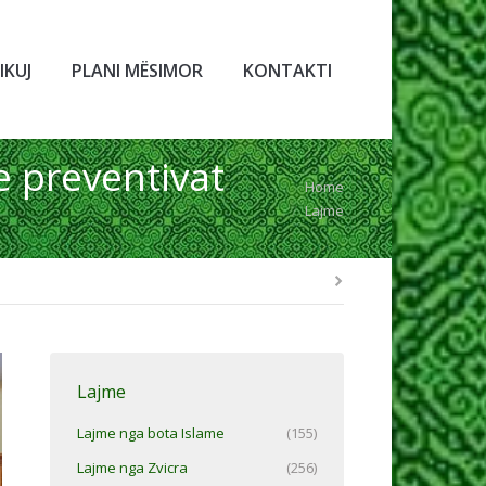
IKUJ
PLANI MËSIMOR
KONTAKTI
e preventivat
You are here:
Home
Lajme
Lajme
Lajme nga bota Islame
(155)
Lajme nga Zvicra
(256)