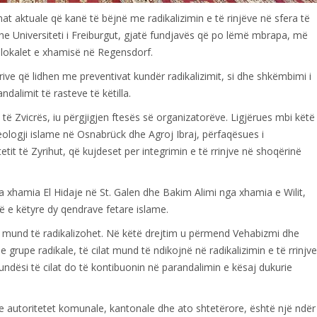
mat aktuale që kanë të bëjnë me radikalizimin e të rinjëve në sfera të
e Universiteti i Freiburgut, gjatë fundjavës që po lëmë mbrapa, më
 lokalet e xhamisë në Regensdorf.
ive që lidhen me preventivat kundër radikalizimit, si dhe shkëmbimi i
ndalimit të rasteve të këtilla.
 Zvicrës, iu përgjigjen ftesës së organizatorëve. Ligjërues mbi këtë
eologji islame në Osnabrück dhe Agroj Ibraj, përfaqësues i
tit të Zyrihut, që kujdeset per integrimin e të rrinjve në shoqërinë
xhamia El Hidaje në St. Galen dhe Bakim Alimi nga xhamia e Wilit,
ë e këtyre dy qendrave fetare islame.
 ri mund të radikalizohet. Në këtë drejtim u përmend Vehabizmi dhe
e grupe radikale, të cilat mund të ndikojnë në radikalizimin e të rrinjve
ndësi të cilat do të kontibuonin në parandalimin e kësaj dukurie
 autoritetet komunale, kantonale dhe ato shtetërore, është një ndër