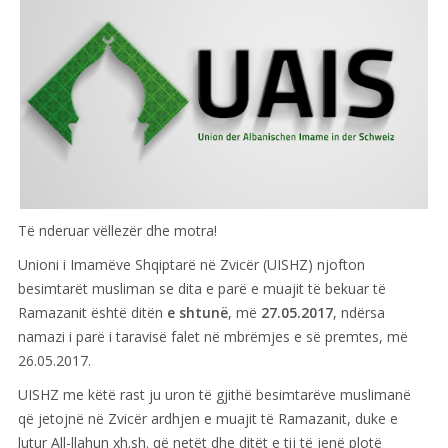
Të nderuar vëllezër dhe motra!
Unioni i Imamëve Shqiptarë në Zvicër (UISHZ) njofton
besimtarët musliman se dita e parë e muajit të bekuar të
Ramazanit është ditën
e shtunë
, më
27.05.2017
, ndërsa
namazi i parë i taravisë falet në mbrëmjes e së premtes, më
26.05.2017.
UISHZ me këtë rast ju uron të gjithë besimtarëve muslimanë
që jetojnë në Zvicër ardhjen e muajit të Ramazanit, duke e
lutur All-llahun xh.sh. që netët dhe ditët e tij të jenë plotë