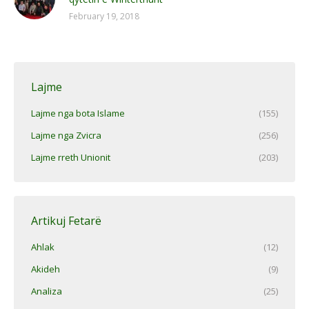
February 19, 2018
Lajme
Lajme nga bota Islame
(155)
Lajme nga Zvicra
(256)
Lajme rreth Unionit
(203)
Artikuj Fetarë
Ahlak
(12)
Akideh
(9)
Analiza
(25)