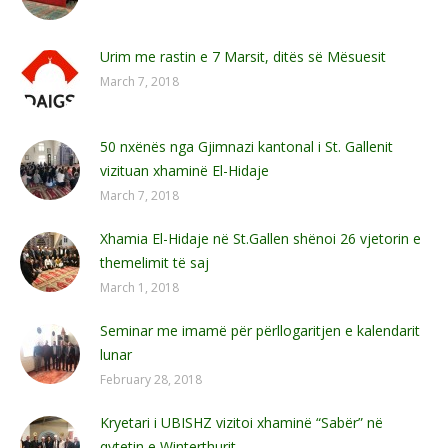
Urim me rastin e 7 Marsit, ditës së Mësuesit
March 7, 2018
50 nxënës nga Gjimnazi kantonal i St. Gallenit
vizituan xhaminë El-Hidaje
March 7, 2018
Xhamia El-Hidaje në St.Gallen shënoi 26 vjetorin e
themelimit të saj
March 1, 2018
Seminar me imamë për përllogaritjen e kalendarit
lunar
February 28, 2018
Kryetari i UBISHZ vizitoi xhaminë “Sabër” në
qytetin e Winterthurit