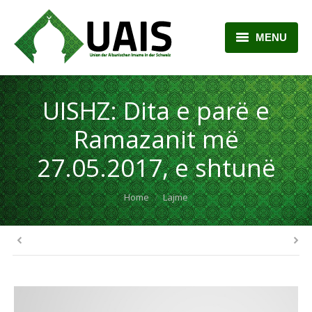
MENU
BALLINA
UISHZ: Dita e parë e
RRETH NESH
Ramazanit më
LAJME
27.05.2017, e shtunë
ARTIKUJ
You are here:
Home
Lajme
PLANI MËSIMOR
KONTAKTI