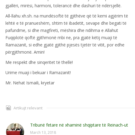
gjallëri, mirësi, harmoni, tolerancë dhe dashuri të ndërsjellë.
All-llahu xh.sh. na mundësoftë të gjithëve që të kemi agjërim të
lehtë e të pranueshëm, shtim të ibadetit, sevape dhe begati të
pafundme, si dhe magfireti, mëshira dhe ndihma e Allahut
Fuqiplotë qoftë gjithmonë mbi ne, pra gjatë këtij muaji të
Ramazanit, si edhe gjatë gjithë pjesës tjetër të vitit, por edhe
përgjithmonë. Amin!
Me respekt dhe sinqeritet të thellë!
Urime muaji i bekuar i Ramazanit!
Mr. Nehat Ismaili, kryetar
Artikujt relevant
Tribunë fetare në xhaminë shqiptare të Reinach-ut
March 13, 2018