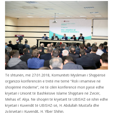
Të shtunën, më 27.01.2018, Komuniteti Mysliman i Shqipërisë
organizoi konferencën e tretë me temë “Roli i imamëve në
shoqërinë moderne”, në të cilën konferencë mori pjesë edhe
kryetari i Unionit të Bashkësive Islame Shqiptare në Zvicër,
Mehas ef. Alija. Ne shoqëri të kryetarit të UBISHZ-së ishin edhe
kryetari i Kuvendit të UBISHZ-së, H. Abdullah Mustafa dhe
zv.kryetari i Kuvendit, H. Ylber Shihin.