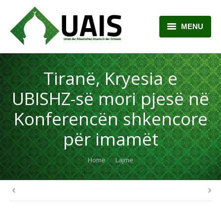
MENU
BALLINA
Tiranë, Kryesia e
RRETH NESH
UBISHZ-së mori pjesë në
LAJME
Konferencën shkencore
ARTIKUJ
për imamët
PLANI MËSIMOR
You are here:
Home
Lajme
KONTAKTI