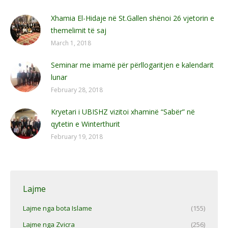
Xhamia El-Hidaje në St.Gallen shënoi 26 vjetorin e
themelimit të saj
March 1, 2018
Seminar me imamë për përllogaritjen e kalendarit
lunar
February 28, 2018
Kryetari i UBISHZ vizitoi xhaminë “Sabër” në
qytetin e Winterthurit
February 19, 2018
Lajme
Lajme nga bota Islame
(155)
Lajme nga Zvicra
(256)