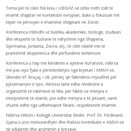
Tema për të cilën foli kreu i UBISHZ-së ishte rreth rolit të
imamit shqiptar në kontekstin evropian, duke u fokusuar më
tepër në përvojën e imamëve shqiptarë në Zvicër.
Konferenca mblodhi së bashku akademikë, teologë, studiues
dhe ekspertë të fushave të ndryshme nga Shqipëria,
Gjermania, Jordania, Zvicra, etj., të cilët ndanë me të
pranishmit eksperienca dhe përfundime kërkimore.
Konferenca u hap me këndimin e ajeteve Kur’anore, ndërsa
më pas vijoi fjala e përshëndetjes nga kryetari i KMSH-së,
Skender ef. Bruçaj, i cili, përveç që falënderoi mysafirët për
pjesëmarrjen e tyre, vlerësoi lartë edhe rëndësinë e
organizimit të takimeve të tilla, për faktin se mënyra e
interpretimit të islamit, por edhe mënyra e të jetuarit, varet
shumë edhe nga udhëheqësit fetarë, respektivisht imamët.
Ndërsa rektori i Kolegjit Universitar Bedër, Prof. Dr. Ferdinand
Gjana u uroi mirëseardhjen dhe theksoi kontributin e KMSH-së
në edukimin dhe arsimimin e brezave.