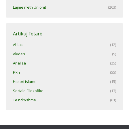
Lajme rreth Unionit
(203)
Artikuj Fetarë
Ahlak
(12)
Akideh
(9)
Analiza
(25)
Fikh
(55)
Histori islame
(15)
Sociale-Filozofike
(17)
Të ndryshme
(61)