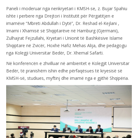
Paneli i moderuar nga nenkryetari i KMSH-se, z. Bujar Spahiu
ishte i perbere nga Drejtori i Institutit për Përgatitjen e
imamëve “Mbreti Abdullah i Dytë”, Dr. Reshad el-Kejlani ,
Imami i Xhamisë së Shqiptarëve në Hamburg (Gjermani),
Zulhajrat Fejzullahi, Kryetari i Unionit të Bashkësive Islame
Shqiptare në Zvicër, Hoxhë Hafiz Mehas Alija, dhe pedagogu
nga Kolegji Universitar Bedër, Dr. Xhemal Safarti.
Në konferencën e zhvilluar në ambientet e Kolegjit Universitar
Bedër, të pranishëm ishin edhe përfaqësues të kryesisë së
KMSH-së, studiues, myftinj dhe imamë nga e gjithë Shqipëria.