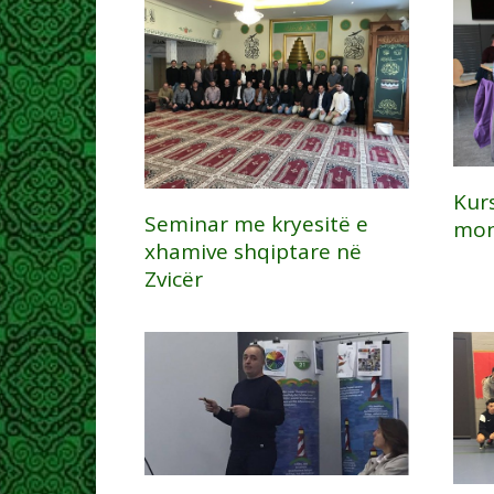
Kurs
Seminar me kryesitë e
mon
xhamive shqiptare në
Zvicër