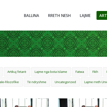
BALLINA
RRETH NESH
LAJME
ART
You are here:
Artikuj fetarë
Lajme nga bota Islame
Fatwa
Fikh
ale-Filozofike
Të ndryshme
Uncategorized
Lajme rreth Uni