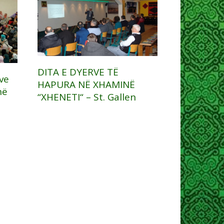
DITA E DYERVE TË
ve
HAPURA NË XHAMINË
në
“XHENETI“ – St. Gallen