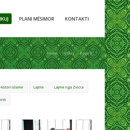
IKUJ
PLANI MËSIMOR
KONTAKTI
Home
Artikuj
Page 8
Histori islame
Lajme
Lajme nga Zvicra
onit