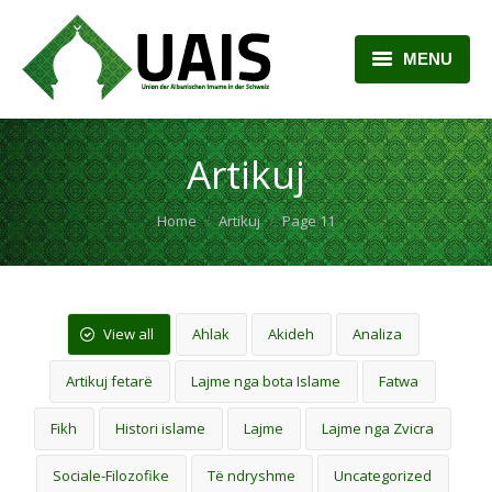
MENU
BALLINA
Artikuj
RRETH NESH
You are here:
Home
LAJME
Artikuj
Page 11
ARTIKUJ
PLANI MËSIMOR
View all
Ahlak
Akideh
Analiza
KONTAKTI
Artikuj fetarë
Lajme nga bota Islame
Fatwa
Fikh
Histori islame
Lajme
Lajme nga Zvicra
Sociale-Filozofike
Të ndryshme
Uncategorized