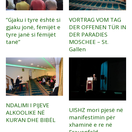
“Gjaku i tyre është si
VORTRAG VOM TAG
gjaku jonë, fëmijët e
DER OFFENEN TÜR IN
tyre janë si fëmijët
DER PARADIES
tanë”
MOSCHEE – St.
Gallen
NDALIMI I PIJEVE
UISHZ mori pjesë në
ALKOOLIKE NË
manifestimin për
KUR’AN DHE BIBËL
xhaminë e re në
Frauenfeld