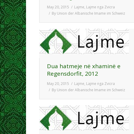
May 20, 2015
Lajme
,
Lajme nga Zvicra
By
Union der Albanische Imame im Schweiz
Dua hatmeje në xhaminë e
Regensdorfit, 2012
May 20, 2015
Lajme
,
Lajme nga Zvicra
By
Union der Albanische Imame im Schweiz