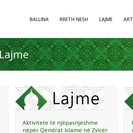
BALLINA
RRETH NESH
LAJME
ART
Lajme
You are her
Aktivitete të njëpasnjëshme
nëpër Qendrat Islame në Zvicër