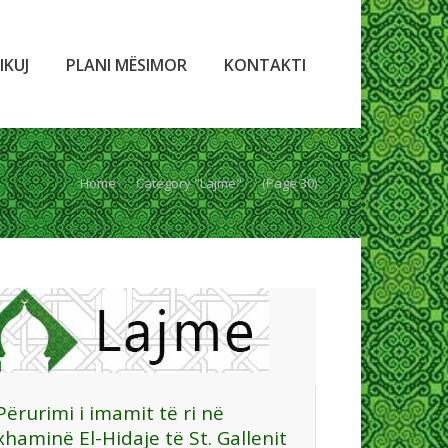
IKUJ
PLANI MËSIMOR
KONTAKTI
e:
Home
Category "Lajme"
(Page 30)
Përurimi i imamit të ri në
xhaminë El-Hidaje të St. Gallenit