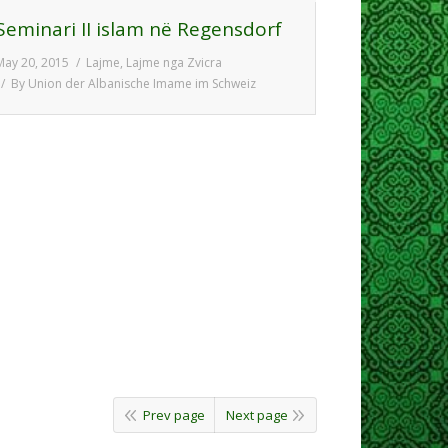
Seminari II islam në Regensdorf
May 20, 2015
Lajme
,
Lajme nga Zvicra
By
Union der Albanische Imame im Schweiz
Prev page
Next page