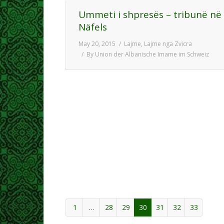
Ummeti i shpresës – tribunë në
Näfels
May 20, 2015
Lajme
,
Lajme nga Zvicra
By
Union der Albanische Imame im Schweiz
1
…
28
29
30
31
32
33