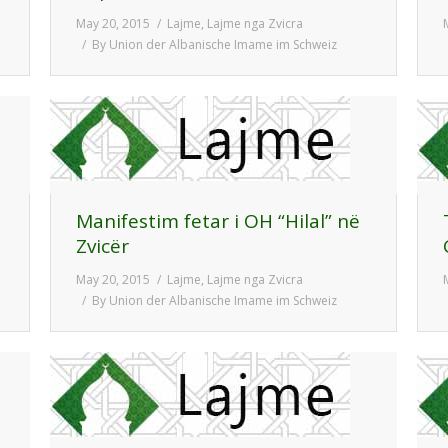
May 20, 2015
Lajme
,
Lajme nga Zvicra
By
Union der Albanische Imame im Schweiz
Manifestim fetar i OH “Hilal” në
Zvicër
May 20, 2015
Lajme
,
Lajme nga Zvicra
By
Union der Albanische Imame im Schweiz