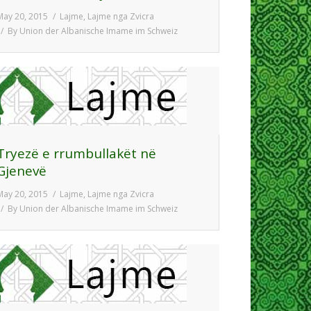
May 20, 2015
Lajme
,
Lajme nga Zvicra
By
Union der Albanische Imame im Schweiz
Tryezë e rrumbullakët në
Gjenevë
May 20, 2015
Lajme
,
Lajme nga Zvicra
By
Union der Albanische Imame im Schweiz