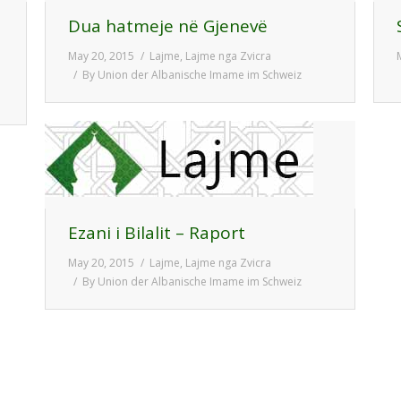
Dua hatmeje në Gjenevë
May 20, 2015
Lajme
,
Lajme nga Zvicra
By
Union der Albanische Imame im Schweiz
Ezani i Bilalit – Raport
May 20, 2015
Lajme
,
Lajme nga Zvicra
By
Union der Albanische Imame im Schweiz